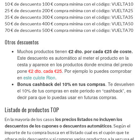
10 € de descuento 100 € compra mínima con el código: VUELTA10
25 € de descuento 200 € compra mínima con el código: VUELTA25
35 € de descuento 300 € compra mínima con el código: VUELTA35
50 € de descuento 400 € compra mínima con el código: VUELTA50
70 € de descuento 500 € compra mínima con el código: VUELTA70
Otros descuentos
Muchos productos tienen
€2 dto. por cada €25 de coste.
Este descuento es automático al meter el producto en la
cesta y aparece en los productos donde encima del precio
pone
€2 dto. cada €25
. Por ejemplo lo puedes comprobar
en
este culote
Rion
.
Bonus cashback del 10% en tus compras
. Te devuelven
el 10% de tus compras en este periodo en “cashback”, es
decir para que lo puedas usar en futuras compras.
Listado de productos TOP
En la mayoría de los casos
los precios listados no incluyen los
descuentos de los cupones o descuentos automáticos
. Según el
importe de tu compra busca en el listado cual es el cupón que te
ofrece más descuento y si compras varios productos a la vez usa el