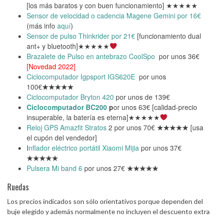
[los más baratos y con buen funcionamiento] ★★★★★
Sensor de velocidad o cadencia Magene Gemini por 16€
(más info
aquí
)
Sensor de pulso Thinkrider por 21€
[funcionamiento dual
ant+ y bluetooth]★★★★★
Brazalete de Pulso en antebrazo CoolSpo
por unos 36€
[Novedad 2022]
Ciclocomputador Igpsport IGS620E
por unos
100€
★★★★★
Ciclocomputador Bryton 420
por unos de 139€
Ciclocomputador BC200
p
or unos 63€ [calidad-precio
insuperable, la batería es eterna]★★★★★
Reloj GPS Amazfit Stratos
2 por unos 70€
★★★★★
[usa
el cupón del vendedor]
I
nflador eléctrico portátil Xiaomi Mijia
por unos 37€
★★★★★
Pulsera Mi band 6
por unos 27€
★★★★★
Ruedas
Los precios indicados son sólo orientativos porque dependen del
buje elegido y además normalmente no incluyen el descuento extra