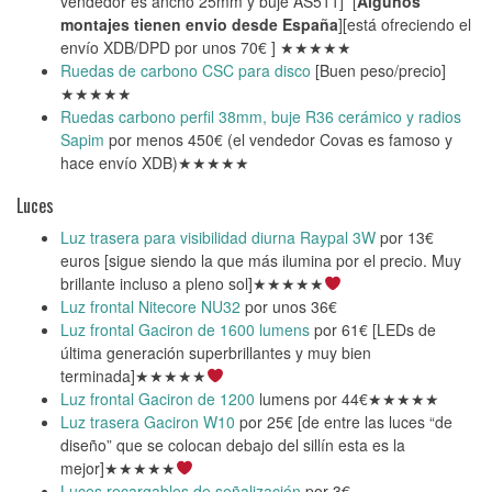
vendedor es ancho 25mm y buje AS511] [
Algunos
montajes tienen envio desde España
][está ofreciendo el
envío XDB/DPD por unos 70€ ] ★★★★★
Ruedas de carbono CSC para disco
[Buen peso/precio]
★★★★★
Ruedas carbono perfil 38mm, buje R36 cerámico y radios
Sapim
por menos 450€ (el vendedor Covas es famoso y
hace envío XDB)★★★★★
Luces
Luz trasera para visibilidad diurna Raypal 3W
por 13€
euros [sigue siendo la que más ilumina por el precio. Muy
brillante incluso a pleno sol]★★★★★
Luz frontal Nitecore NU32
por unos 36€
Luz frontal Gaciron de 1600 lumens
por 61€ [LEDs de
última generación superbrillantes y muy bien
terminada]★★★★★
Luz frontal Gaciron de 1200
lumens por 44€★★★★★
Luz trasera Gaciron W10
por 25€ [de entre las luces “de
diseño” que se colocan debajo del sillín esta es la
mejor]★★★★★
Luces recargables de señalización
por 3€