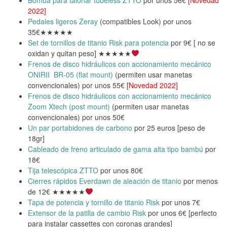
Bomba para talonar tubeless ZTTO
por unos 56€
[Novedad
2022]
Pedales ligeros Zeray
(compatibles Look) por unos
35€★★★★★
Set de tornillos de titanio Risk para potencia
por 9€ [ no se
oxidan y quitan peso] ★★★★★
Frenos de disco hidráulicos con accionamiento mecánico
ONIRII BR-05 (flat mount)
(permiten usar manetas
convencionales) por unos 55€
[Novedad 2022]
Frenos de disco hidráulicos con accionamiento mecánico
Zoom Xtech (post mount)
(permiten usar manetas
convencionales) por unos 50€
Un par portabidones de carbono
por 25 euros [peso de
18gr]
Cableado de freno articulado de gama alta tipo bambú
por
18€
Tija telescópica ZTTO
por unos 80€
Cierres rápidos Everdawn de aleación de titanio
por menos
de 12€ ★★★★★
Tapa de potencia y tornillo de titanio Risk
por unos 7€
Extensor de la patilla de cambio Risk
por unos 6€ [perfecto
para instalar cassettes con coronas grandes]