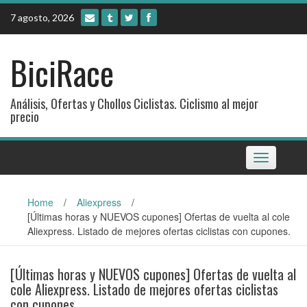
Skip
7 agosto, 2026
to
content
BiciRace
Análisis, Ofertas y Chollos Ciclistas. Ciclismo al mejor
precio
Toggle
navigation
Home
/
Aliexpress
/
[Últimas horas y NUEVOS cupones] Ofertas de vuelta al cole
Aliexpress. Listado de mejores ofertas ciclistas con cupones.
[Últimas horas y NUEVOS cupones] Ofertas de vuelta al
cole Aliexpress. Listado de mejores ofertas ciclistas
con cupones.