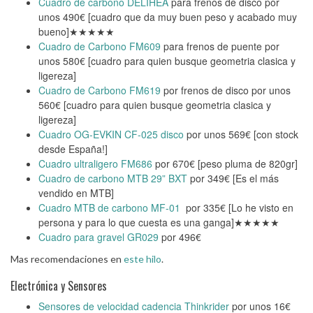
Cuadro de carbono DELIHEA
para frenos de disco por
unos 490€ [cuadro que da muy buen peso y acabado muy
bueno]★★★★★
Cuadro de Carbono FM609
para frenos de puente por
unos 580€ [cuadro para quien busque geometria clasica y
ligereza]
Cuadro de Carbono FM619
por frenos de disco por unos
560€ [cuadro para quien busque geometria clasica y
ligereza]
Cuadro OG-EVKIN CF-025 disco
por unos 569€ [con stock
desde España!]
Cuadro ultraligero FM686
por 670€ [peso pluma de 820gr]
Cuadro de carbono MTB 29” BXT
por 349€ [Es el más
vendido en MTB]
Cuadro MTB de carbono MF-01
por 335€ [Lo he visto en
persona y para lo que cuesta es una ganga]★★★★★
Cuadro para gravel GR029
por 496€
Mas recomendaciones en
este hilo
.
Electrónica y Sensores
Sensores de velocidad cadencia Thinkrider
por unos 16€