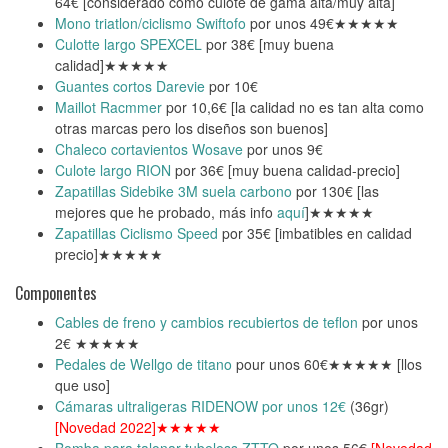
64€ [considerado como culote de gama alta/muy alta]
Mono triatlon/ciclismo Swiftofo
por unos 49€★★★★★
Culotte largo SPEXCEL
por 38€ [muy buena
calidad]★★★★★
Guantes cortos Darevie
por 10€
Maillot Racmmer
por 10,6€ [la calidad no es tan alta como
otras marcas pero los diseños son buenos]
Chaleco cortavientos Wosave
por unos 9€
Culote largo RION
por 36€ [muy buena calidad-precio]
Zapatillas Sidebike 3M suela carbono
por 130€ [las
mejores que he probado, más info
aquí
]★★★★★
Zapatillas Ciclismo Speed
por 35€ [imbatibles en calidad
precio]★★★★★
Componentes
Cables de freno y cambios recubiertos de teflon
por unos
2€ ★★★★★
Pedales de Wellgo de titano
pour unos 60€★★★★★ [llos
que uso]
Cámaras ultraligeras RIDENOW por unos 12€
(36gr)
[Novedad 2022]★★★★★