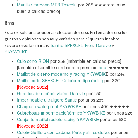
Manillar carbono MTB Toseek
por 28€ ★★★★★ [muy
buen a calidad precio]
Ropa
Esta es sólo una pequeña selección de ropa. En tema de ropa los
gustos y opiniones son muy variados pero si quieres ir sobre
seguro elige las marcas
Santic
,
SPEXCEL
,
Rion
,
Darevie
y
YKYWBIKE
Culo corto RION
por 25€ [imbatible en calidad-precio]
[también disponible con badana premium
aquí
]★★★★★
Maillot de diseño moderno y racing YKYWBIK
E por 24€
Maillot corto SPEXCEL Colorburn tipo racing
por 32€
[Novedad 2022]
Guantes de otoño/invierno Darevie
por 15€
Impermeable ultraligero Santic
por unos 28€
Chaqueta waterproof YKYWBIKE
por unos 40€ ★★★★★
Cubrebotas impermeable/térmico YKYWBIKE
por unos 22€
Conjunto maillot+culote racing YKYWBIKE
por unos 58€
[Novedad 2022]
Culote Swiftofo con badana Paris y sin costuras
por unos