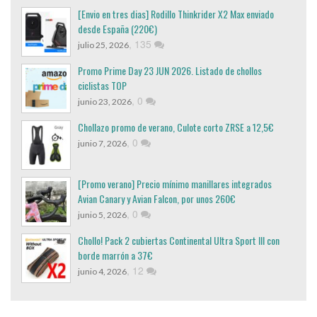
[Envio en tres dias] Rodillo Thinkrider X2 Max enviado
desde España (220€)
,
135
julio 25, 2026
Promo Prime Day 23 JUN 2026. Listado de chollos
ciclistas TOP
,
0
junio 23, 2026
Chollazo promo de verano, Culote corto ZRSE a 12,5€
,
0
junio 7, 2026
[Promo verano] Precio mínimo manillares integrados
Avian Canary y Avian Falcon, por unos 260€
,
0
junio 5, 2026
Chollo! Pack 2 cubiertas Continental Ultra Sport III con
borde marrón a 37€
,
12
junio 4, 2026