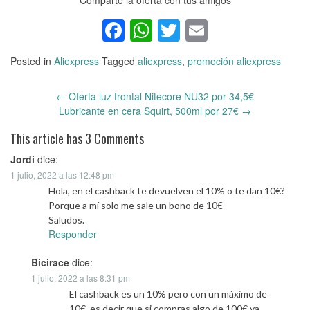
Comparte la oferta con tus amigos
Facebook
WhatsApp
Twitter
Email
Posted in
Aliexpress
Tagged
aliexpress
,
promoción aliexpress
←
Oferta luz frontal Nitecore NU32 por 34,5€
Post
Lubricante en cera Squirt, 500ml por 27€
→
navigation
This article has 3 Comments
Jordi
dice:
1 julio, 2022 a las 12:48 pm
Hola, en el cashback te devuelven el 10% o te dan 10€?
Porque a mí solo me sale un bono de 10€
Saludos.
Responder
Bicirace
dice:
1 julio, 2022 a las 8:31 pm
El cashback es un 10% pero con un máximo de
10€, es decir que si compras algo de 100€ ya