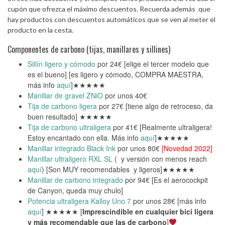
cupón que ofrezca el máximo descuentos. Recuerda además que
hay productos con descuentos automáticos que se ven al meter el
producto en la cesta.
Componentes de carbono (tijas, manillares y sillines)
Sillín ligero y cómodo
por 24€ [elige el tercer modelo que
es el bueno] [es ligero y cómodo, COMPRA MAESTRA,
más info
aquí
]★★★★★
Manillar de gravel ZNiO
por unos 40€
Tija de carbono ligera
por 27€ [tiene algo de retroceso, da
buen resultado] ★★★★★
Tija de carbono ultraligera
por 41€ [Realmente ultraligera!
Estoy encantado con ella. Más info
aquí
]★★★★★
Manillar integrado Black Ink
por unos 80€
[Novedad 2022]
Manillar ultraligero RXL SL
( y versión con menos reach
aquí
) [Son MUY recomendables y ligeros]★★★★★
Manillar de carbono integrado
por 94€ [Es el aerocockpit
de Canyon, queda muy chulo]
Potencia ultraligera Kalloy Uno 7
por unos 28€ [más info
aquí
] ★★★★★ [
Imprescindible en cualquier bici ligera
y más recomendable que las de carbono
]