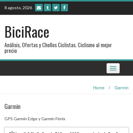
Skip
8 agosto, 2026
to
content
BiciRace
Análisis, Ofertas y Chollos Ciclistas. Ciclismo al mejor
precio
Toggle
navigation
Home
/
Garmin
Garmin
GPS Garmin Edge y Garmin Fénix