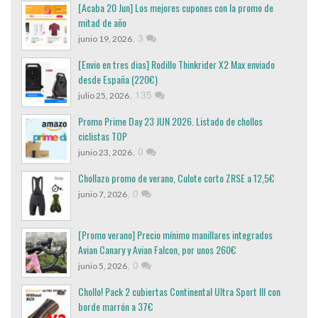
[Acaba 20 Jun] Los mejores cupones con la promo de
mitad de año
,
3
junio 19, 2026
[Envio en tres dias] Rodillo Thinkrider X2 Max enviado
desde España (220€)
,
135
julio 25, 2026
Promo Prime Day 23 JUN 2026. Listado de chollos
ciclistas TOP
,
0
junio 23, 2026
Chollazo promo de verano, Culote corto ZRSE a 12,5€
,
0
junio 7, 2026
[Promo verano] Precio mínimo manillares integrados
Avian Canary y Avian Falcon, por unos 260€
,
0
junio 5, 2026
Chollo! Pack 2 cubiertas Continental Ultra Sport III con
borde marrón a 37€