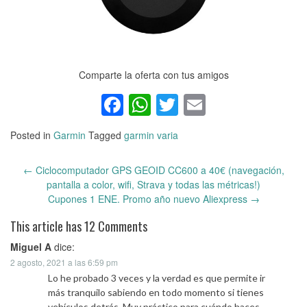
Comparte la oferta con tus amigos
Facebook
WhatsApp
Twitter
Email
Posted in
Garmin
Tagged
garmin varia
←
Ciclocomputador GPS GEOID CC600 a 40€ (navegación,
Post
pantalla a color, wifi, Strava y todas las métricas!)
navigation
Cupones 1 ENE. Promo año nuevo Aliexpress
→
This article has 12 Comments
Miguel A
dice:
2 agosto, 2021 a las 6:59 pm
Lo he probado 3 veces y la verdad es que permite ir
más tranquilo sabiendo en todo momento si tienes
vehículos detrás. Muy práctico para cuándo haces