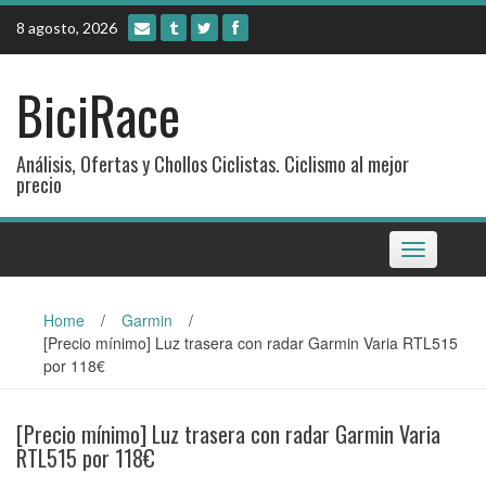
Skip
8 agosto, 2026
to
content
BiciRace
Análisis, Ofertas y Chollos Ciclistas. Ciclismo al mejor
precio
Toggle
navigation
Home
/
Garmin
/
[Precio mínimo] Luz trasera con radar Garmin Varia RTL515
por 118€
[Precio mínimo] Luz trasera con radar Garmin Varia
RTL515 por 118€