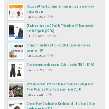
[Acaba 20 Jun] Los mejores cupones con la promo de
mitad de año
,
3
junio 19, 2026
[Envio en tres dias] Rodillo Thinkrider X2 Max enviado
desde España (220€)
,
135
julio 25, 2026
Promo Prime Day 23 JUN 2026. Listado de chollos
ciclistas TOP
,
0
junio 23, 2026
Chollazo promo de verano, Culote corto ZRSE a 12,5€
,
0
junio 7, 2026
[Promo verano] Precio mínimo manillares integrados
Avian Canary y Avian Falcon, por unos 260€
,
0
junio 5, 2026
Chollo! Pack 2 cubiertas Continental Ultra Sport III con
borde marrón a 37€