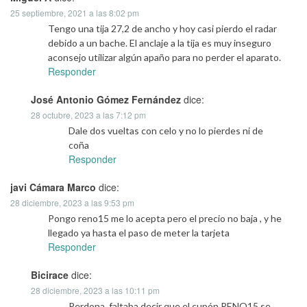
25 septiembre, 2021 a las 8:02 pm
Tengo una tija 27,2 de ancho y hoy casi pierdo el radar
debido a un bache. El anclaje a la tija es muy inseguro
aconsejo utilizar algún apaño para no perder el aparato.
Responder
José Antonio Gómez Fernández
dice:
28 octubre, 2023 a las 7:12 pm
Dale dos vueltas con celo y no lo pierdes ni de
coña
Responder
javi Cámara Marco
dice:
28 diciembre, 2023 a las 9:53 pm
Pongo reno15 me lo acepta pero el precio no baja , y he
llegado ya hasta el paso de meter la tarjeta
Responder
Bicirace
dice:
28 diciembre, 2023 a las 10:11 pm
Perdona, faltaba decir que el cupón RENO15 se