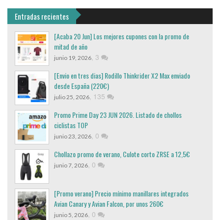
Entradas recientes
[Acaba 20 Jun] Los mejores cupones con la promo de
mitad de año
,
3
junio 19, 2026
[Envio en tres dias] Rodillo Thinkrider X2 Max enviado
desde España (220€)
,
135
julio 25, 2026
Promo Prime Day 23 JUN 2026. Listado de chollos
ciclistas TOP
,
0
junio 23, 2026
Chollazo promo de verano, Culote corto ZRSE a 12,5€
,
0
junio 7, 2026
[Promo verano] Precio mínimo manillares integrados
Avian Canary y Avian Falcon, por unos 260€
,
0
junio 5, 2026