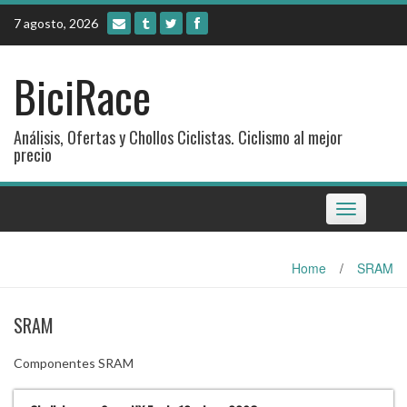
Skip
7 agosto, 2026
to
content
BiciRace
Análisis, Ofertas y Chollos Ciclistas. Ciclismo al mejor
precio
Toggle
navigation
Home
/
SRAM
SRAM
Componentes SRAM