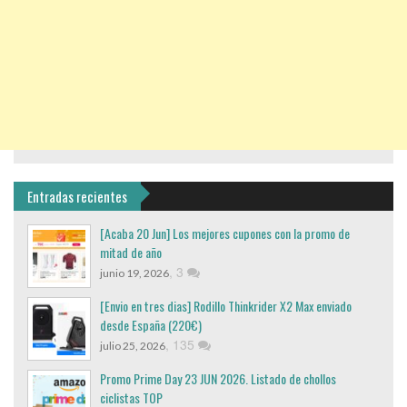
Entradas recientes
[Acaba 20 Jun] Los mejores cupones con la promo de
mitad de año
,
3
junio 19, 2026
[Envio en tres dias] Rodillo Thinkrider X2 Max enviado
desde España (220€)
,
135
julio 25, 2026
Promo Prime Day 23 JUN 2026. Listado de chollos
ciclistas TOP