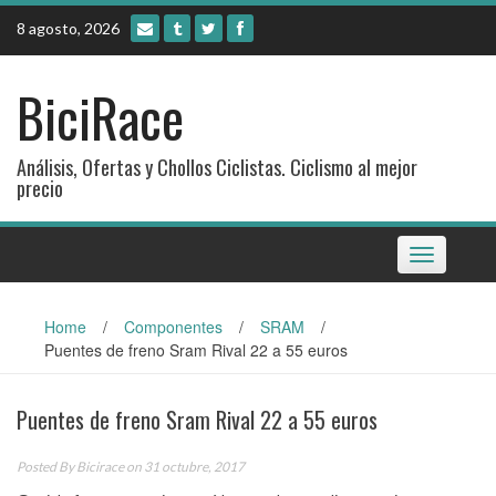
Skip
8 agosto, 2026
to
content
BiciRace
Análisis, Ofertas y Chollos Ciclistas. Ciclismo al mejor
precio
Toggle
navigation
Home
/
Componentes
/
SRAM
/
Puentes de freno Sram Rival 22 a 55 euros
Puentes de freno Sram Rival 22 a 55 euros
Posted By
Bicirace
on 31 octubre, 2017