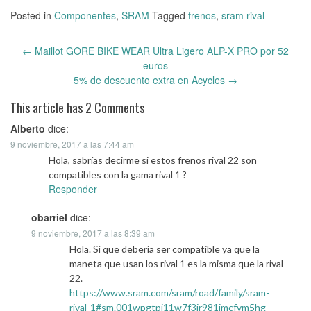
Posted in
Componentes
,
SRAM
Tagged
frenos
,
sram rival
←
Maillot GORE BIKE WEAR Ultra Ligero ALP-X PRO por 52
Post
euros
navigation
5% de descuento extra en Acycles
→
This article has 2 Comments
Alberto
dice:
9 noviembre, 2017 a las 7:44 am
Hola, sabrías decirme si estos frenos rival 22 son
compatibles con la gama rival 1 ?
Responder
obarriel
dice:
9 noviembre, 2017 a las 8:39 am
Hola. Sí que debería ser compatible ya que la
maneta que usan los rival 1 es la misma que la rival
22.
https://www.sram.com/sram/road/family/sram-
rival-1#sm.001wpgtpj11w7f3jr981imcfvm5hg