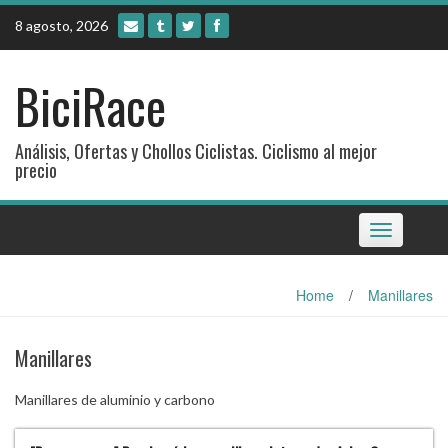
Skip
8 agosto, 2026
to
content
BiciRace
Análisis, Ofertas y Chollos Ciclistas. Ciclismo al mejor
precio
Toggle
navigation
Home
/
Manillares
Manillares
Manillares de aluminio y carbono