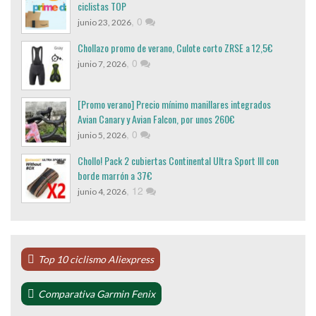
ciclistas TOP
,
0
junio 23, 2026
Chollazo promo de verano, Culote corto ZRSE a 12,5€
,
0
junio 7, 2026
[Promo verano] Precio mínimo manillares integrados
Avian Canary y Avian Falcon, por unos 260€
,
0
junio 5, 2026
Chollo! Pack 2 cubiertas Continental Ultra Sport III con
borde marrón a 37€
,
12
junio 4, 2026
Top 10 ciclismo Aliexpress
Comparativa Garmin Fenix