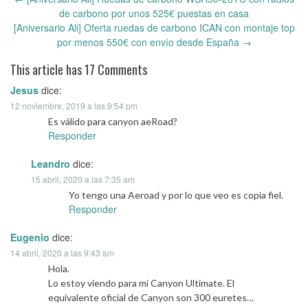
Post
de carbono por unos 525€ puestas en casa
navigation
[Aniversario Ali] Oferta ruedas de carbono ICAN con montaje top
por menos 550€ con envío desde España
→
This article has 17 Comments
Jesus
dice:
12 noviembre, 2019 a las 9:54 pm
Es válido para canyon aeRoad?
Responder
Leandro
dice:
15 abril, 2020 a las 7:35 am
Yo tengo una Aeroad y por lo que veo es copia fiel.
Responder
Eugenio
dice:
14 abril, 2020 a las 9:43 am
Hola.
Lo estoy viendo para mi Canyon Ultimate. El
equivalente oficial de Canyon son 300 euretes…