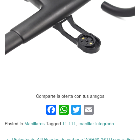
Comparte la oferta con tus amigos
Facebook
WhatsApp
Twitter
Email
Posted in
Manillares
Tagged
11.111
,
manillar integrado
←
[Aniversario Ali] Ruedas de carbono WSR50-26TU con radios