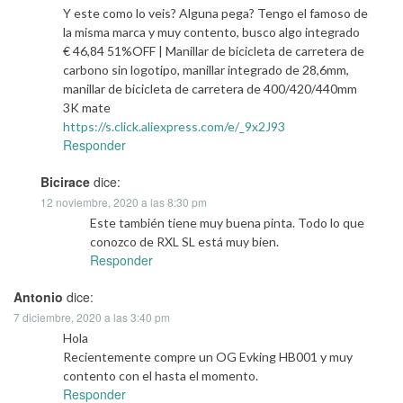
Y este como lo veis? Alguna pega? Tengo el famoso de
la misma marca y muy contento, busco algo integrado
€ 46,84 51%OFF | Manillar de bicicleta de carretera de
carbono sin logotipo, manillar integrado de 28,6mm,
manillar de bicicleta de carretera de 400/420/440mm
3K mate
https://s.click.aliexpress.com/e/_9x2J93
Responder
Bicirace
dice:
12 noviembre, 2020 a las 8:30 pm
Este también tiene muy buena pinta. Todo lo que
conozco de RXL SL está muy bien.
Responder
Antonio
dice:
7 diciembre, 2020 a las 3:40 pm
Hola
Recientemente compre un OG Evking HB001 y muy
contento con el hasta el momento.
Responder