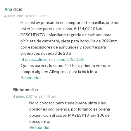
Ana
dice:
4 junio, 2021 a las 5:27 am
Hola estoy pensando en comprar este manillar, que por
estética me parece precioso. € 114,02 10%de
DESCUENTO | Manillar integrado de carbono para
bicicleta de carretera, pieza para horquilla de 2020mm
con espaciadores de auriculares y soporte para
ordenador, novedad de 28,6
https://a.aliexpress.com/_uXmDQh
Que os parece, lo conocéis? Es la primera vez que
compró algo en Aliexpress para la bicicleta
Responder
Bicirace
dice:
4 junio, 2021 a las 7:16 am
No lo conozco pero tiene buena pinta y las
opiniones son buenos, por lo tanto es buena
opción. Con el cupón MAYESP10 hay 10€ de
descuento.
Responder