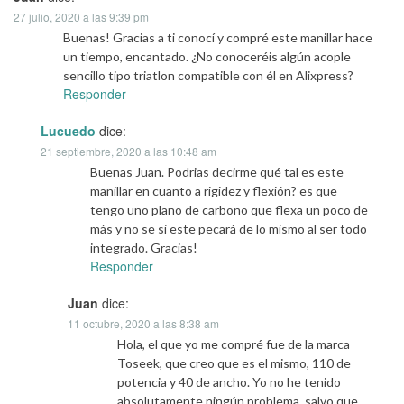
27 julio, 2020 a las 9:39 pm
Buenas! Gracias a ti conocí y compré este manillar hace
un tiempo, encantado. ¿No conoceréis algún acople
sencillo tipo triatlon compatible con él en Alixpress?
Responder
Lucuedo
dice:
21 septiembre, 2020 a las 10:48 am
Buenas Juan. Podrias decirme qué tal es este
manillar en cuanto a rigidez y flexión? es que
tengo uno plano de carbono que flexa un poco de
más y no se si este pecará de lo mismo al ser todo
integrado. Gracias!
Responder
Juan
dice:
11 octubre, 2020 a las 8:38 am
Hola, el que yo me compré fue de la marca
Toseek, que creo que es el mismo, 110 de
potencia y 40 de ancho. Yo no he tenido
absolutamente ningún problema, salvo que