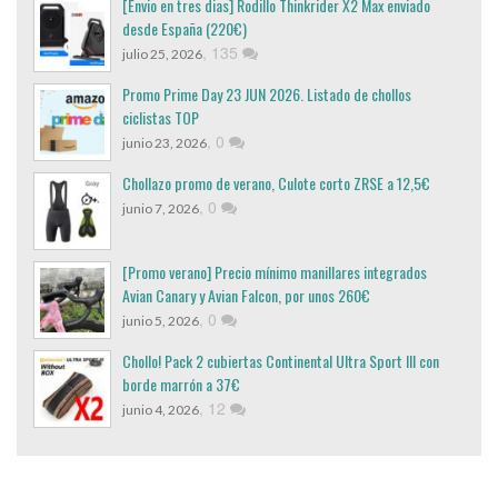
[Envio en tres dias] Rodillo Thinkrider X2 Max enviado
desde España (220€)
,
135
julio 25, 2026
Promo Prime Day 23 JUN 2026. Listado de chollos
ciclistas TOP
,
0
junio 23, 2026
Chollazo promo de verano, Culote corto ZRSE a 12,5€
,
0
junio 7, 2026
[Promo verano] Precio mínimo manillares integrados
Avian Canary y Avian Falcon, por unos 260€
,
0
junio 5, 2026
Chollo! Pack 2 cubiertas Continental Ultra Sport III con
borde marrón a 37€
,
12
junio 4, 2026