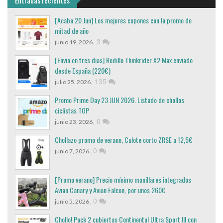
[Acaba 20 Jun] Los mejores cupones con la promo de
mitad de año
,
3
junio 19, 2026
[Envio en tres dias] Rodillo Thinkrider X2 Max enviado
desde España (220€)
,
135
julio 25, 2026
Promo Prime Day 23 JUN 2026. Listado de chollos
ciclistas TOP
,
0
junio 23, 2026
Chollazo promo de verano, Culote corto ZRSE a 12,5€
,
0
junio 7, 2026
[Promo verano] Precio mínimo manillares integrados
Avian Canary y Avian Falcon, por unos 260€
,
0
junio 5, 2026
Chollo! Pack 2 cubiertas Continental Ultra Sport III con