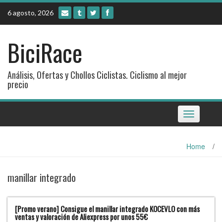
Skip
6 agosto, 2026
to
content
BiciRace
Análisis, Ofertas y Chollos Ciclistas. Ciclismo al mejor
precio
Toggle
navigation
Home
/
manillar integrado
[Promo verano] Consigue el manillar integrado KOCEVLO con más
ventas y valoración de Aliexpress por unos 55€