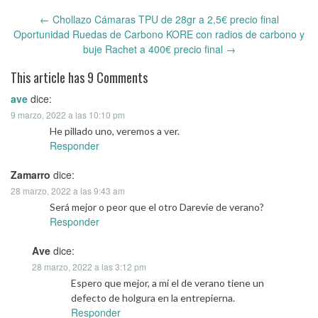
←
Chollazo Cámaras TPU de 28gr a 2,5€ precio final
Post
Oportunidad Ruedas de Carbono KORE con radios de carbono y
navigation
buje Rachet a 400€ precio final
→
This article has 9 Comments
ave
dice:
9 marzo, 2022 a las 10:10 pm
He pillado uno, veremos a ver.
Responder
Zamarro
dice:
28 marzo, 2022 a las 9:43 am
Será mejor o peor que el otro Darevie de verano?
Responder
Ave
dice:
28 marzo, 2022 a las 3:12 pm
Espero que mejor, a mi el de verano tiene un
defecto de holgura en la entrepierna.
Responder