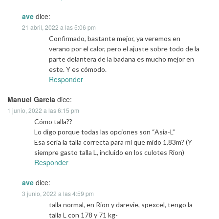
ave
dice:
21 abril, 2022 a las 5:06 pm
Confirmado, bastante mejor, ya veremos en
verano por el calor, pero el ajuste sobre todo de la
parte delantera de la badana es mucho mejor en
este. Y es cómodo.
Responder
Manuel García
dice:
1 junio, 2022 a las 6:15 pm
Cómo talla??
Lo digo porque todas las opciones son “Asia-L”
Esa sería la talla correcta para mí que mido 1,83m? (Y
siempre gasto talla L, incluido en los culotes Rion)
Responder
ave
dice:
3 junio, 2022 a las 4:59 pm
talla normal, en Rion y darevie, spexcel, tengo la
talla L con 178 y 71 kg-