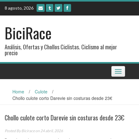
Skip
8 agosto, 2026
to
content
BiciRace
Análisis, Ofertas y Chollos Ciclistas. Ciclismo al mejor
precio
Toggle
navigation
Home
/
Culote
/
Chollo culote corto Darevie sin costuras desde 23€
Chollo culote corto Darevie sin costuras desde 23€
Posted By
Bicirace
on 24 abril, 2026