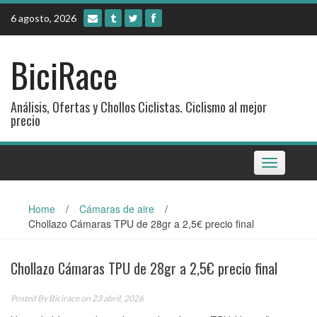
Skip
6 agosto, 2026
to
content
BiciRace
Análisis, Ofertas y Chollos Ciclistas. Ciclismo al mejor
precio
Toggle
navigation
Home
/
Cámaras de aire
/
Chollazo Cámaras TPU de 28gr a 2,5€ precio final
Chollazo Cámaras TPU de 28gr a 2,5€ precio final
Posted By
Bicirace
on 23 abril, 2026