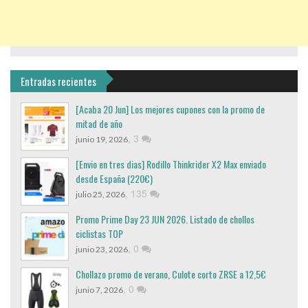
Entradas recientes
[Acaba 20 Jun] Los mejores cupones con la promo de
mitad de año
,
3
junio 19, 2026
[Envio en tres dias] Rodillo Thinkrider X2 Max enviado
desde España (220€)
,
135
julio 25, 2026
Promo Prime Day 23 JUN 2026. Listado de chollos
ciclistas TOP
,
0
junio 23, 2026
Chollazo promo de verano, Culote corto ZRSE a 12,5€
,
0
junio 7, 2026