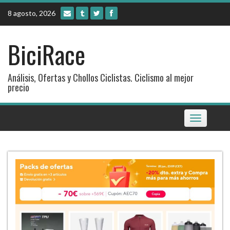
Skip
8 agosto, 2026
to
content
BiciRace
Análisis, Ofertas y Chollos Ciclistas. Ciclismo al mejor
precio
Toggle
navigation