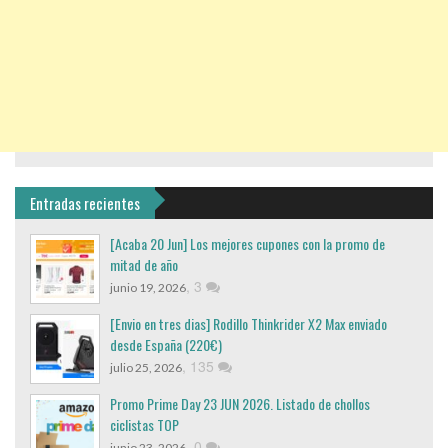
Entradas recientes
[Acaba 20 Jun] Los mejores cupones con la promo de
mitad de año
,
3
junio 19, 2026
[Envio en tres dias] Rodillo Thinkrider X2 Max enviado
desde España (220€)
,
135
julio 25, 2026
Promo Prime Day 23 JUN 2026. Listado de chollos
ciclistas TOP
,
0
junio 23, 2026