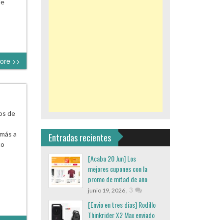
de
ore >>
os de
n
 más a
Entradas recientes
to
[Acaba 20 Jun] Los
mejores cupones con la
promo de mitad de año
,
3
junio 19, 2026
[Envio en tres dias] Rodillo
Thinkrider X2 Max enviado