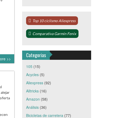
Top 10 ciclismo Aliexpress
Comparativa Garmin Fenix
Categorias
ore >>
105
(15)
Acycles
(5)
Aliexpress
(92)
el
Alltricks
(16)
alejar
 oferta
Amazon
(58)
Análisis
(36)
recen
Bicicletas de carretera
(77)