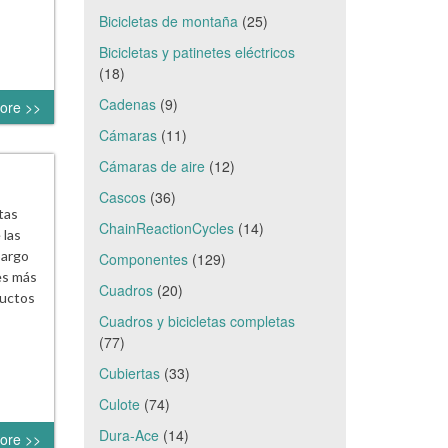
Bicicletas de montaña
(25)
Bicicletas y patinetes eléctricos
(18)
Cadenas
(9)
ore >>
Cámaras
(11)
Cámaras de aire
(12)
Cascos
(36)
tas
ChainReactionCycles
(14)
 las
bargo
Componentes
(129)
es más
Cuadros
(20)
ductos
Cuadros y bicicletas completas
(77)
Cubiertas
(33)
Culote
(74)
Dura-Ace
(14)
ore >>