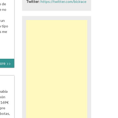
Twitter
:
https://twitter.com/bicirace
o de
e no
 un
 tipo
es me
ore >>
había
upón
 169€
mpre
botas,