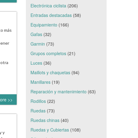
Electrónica ciclista
(206)
Entradas destacadas
(58)
Equipamiento
(166)
co más
Gafas
(32)
tener
Garmin
(73)
Grupos completos
(21)
Luces
(36)
 otra
Maillots y chaquetas
(94)
Manillares
(19)
Reparación y mantenimiento
(63)
ore >>
Rodillos
(22)
Ruedas
(73)
Ruedas chinas
(40)
Ruedas y Cubiertas
(108)
y y