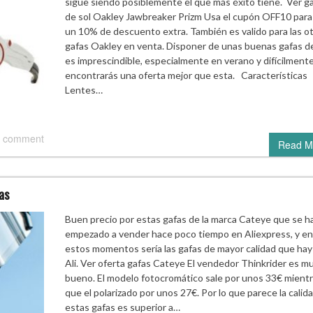
sigue siendo posiblemente el que más éxito tiene. Ver g
de sol Oakley Jawbreaker Prizm Usa el cupón OFF10 para
un 10% de descuento extra. También es valido para las o
gafas Oakley en venta. Disponer de unas buenas gafas de
es imprescindible, especialmente en verano y difícilment
encontrarás una oferta mejor que esta. Características
Lentes…
 comment
Read M
as
Buen precio por estas gafas de la marca Cateye que se h
empezado a vender hace poco tiempo en Aliexpress, y en
estos momentos sería las gafas de mayor calidad que hay
Ali. Ver oferta gafas Cateye El vendedor Thinkrider es m
bueno. El modelo fotocromático sale por unos 33€ mient
que el polarizado por unos 27€. Por lo que parece la calid
estas gafas es superior a…