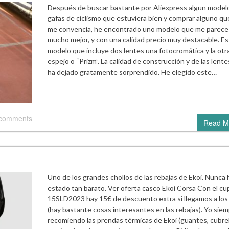
Después de buscar bastante por Aliexpress algun model
gafas de ciclismo que estuviera bien y comprar alguno qu
me convencía, he encontrado uno modelo que me parece
mucho mejor, y con una calidad precio muy destacable. Es
modelo que incluye dos lentes una fotocromática y la otra
espejo o “Prizm”. La calidad de construcción y de las lent
ha dejado gratamente sorprendido. He elegido este…
 comments
Read M
Uno de los grandes chollos de las rebajas de Ekoi. Nunca 
estado tan barato. Ver oferta casco Ekoi Corsa Con el c
15SLD2023 hay 15€ de descuento extra si llegamos a los
(hay bastante cosas interesantes en las rebajas). Yo sie
recomiendo las prendas térmicas de Ekoi (guantes, cubre