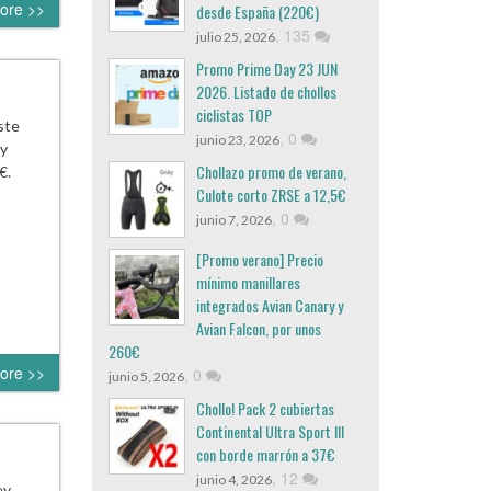
ore >>
desde España (220€)
,
135
julio 25, 2026
Promo Prime Day 23 JUN
2026. Listado de chollos
ciclistas TOP
ste
,
0
junio 23, 2026
ey
Chollazo promo de verano,
€.
Culote corto ZRSE a 12,5€
,
0
junio 7, 2026
[Promo verano] Precio
mínimo manillares
integrados Avian Canary y
Avian Falcon, por unos
260€
ore >>
,
0
junio 5, 2026
Chollo! Pack 2 cubiertas
Continental Ultra Sport III
con borde marrón a 37€
,
12
junio 4, 2026
ey