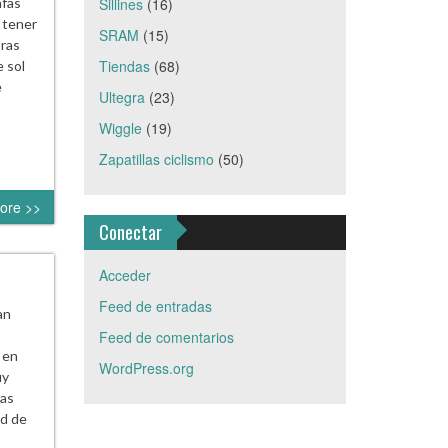
afas
Sillines
(16)
 tener
SRAM
(15)
tras
Tiendas
(68)
 sol
e
Ultegra
(23)
Wiggle
(19)
Zapatillas ciclismo
(50)
ore >>
Conectar
Acceder
Feed de entradas
an
Feed de comentarios
 en
WordPress.org
uy
ras
ad de