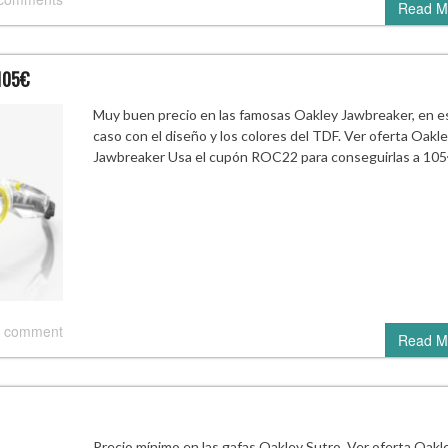
Read M
 105€
Muy buen precio en las famosas Oakley Jawbreaker, en e
caso con el diseño y los colores del TDF. Ver oferta Oakl
Jawbreaker Usa el cupón ROC22 para conseguirlas a 105
 comment
Read M
Precio mínimo en las gafas Oakley Sutro. Ver oferta Oakl