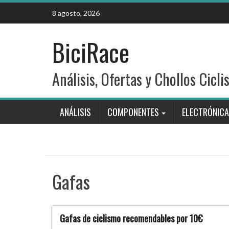
Skip
8 agosto, 2026
to
content
BiciRace
Análisis, Ofertas y Chollos Cicli
ANÁLISIS
COMPONENTES
ELECTRÓNICA
Gafas
Gafas de ciclismo recomendables por 10€