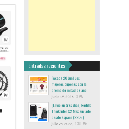
Entradas recientes
[Acaba 20 Jun] Los
mejores cupones con la
promo de mitad de año
,
3
junio 19, 2026
[Envio en tres dias] Rodillo
e
Thinkrider X2 Max enviado
desde España (220€)
,
135
julio 25, 2026