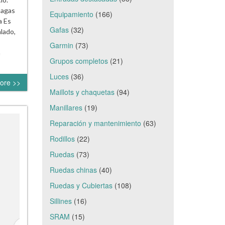
pagas
Equipamiento
(166)
a Es
Gafas
(32)
lado,
Garmin
(73)
a
Grupos completos
(21)
Luces
(36)
ore >>
Maillots y chaquetas
(94)
Manillares
(19)
Reparación y mantenimiento
(63)
Rodillos
(22)
Ruedas
(73)
Ruedas chinas
(40)
Ruedas y Cubiertas
(108)
Sillines
(16)
SRAM
(15)