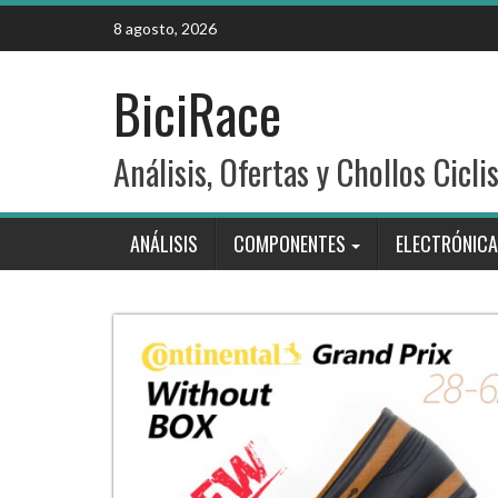
Skip
8 agosto, 2026
to
content
BiciRace
Análisis, Ofertas y Chollos Cicli
ANÁLISIS
COMPONENTES
ELECTRÓNICA