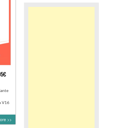
95€
iante
a V16
ore >>