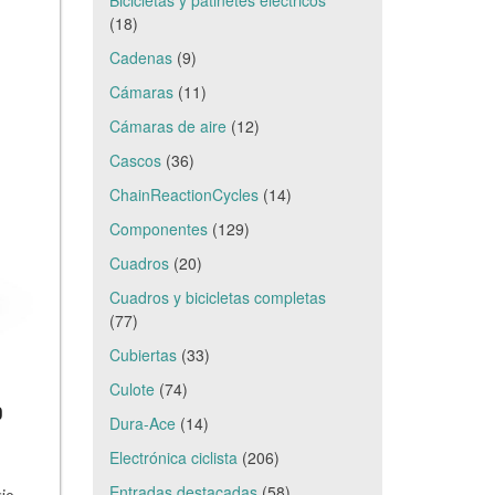
Bicicletas y patinetes eléctricos
(18)
Cadenas
(9)
Cámaras
(11)
Cámaras de aire
(12)
Cascos
(36)
ChainReactionCycles
(14)
Componentes
(129)
Cuadros
(20)
Cuadros y bicicletas completas
(77)
Cubiertas
(33)
Culote
(74)
o
Dura-Ace
(14)
Electrónica ciclista
(206)
Entradas destacadas
(58)
io.