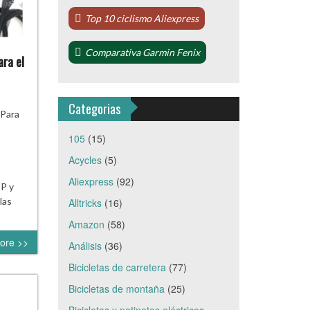
Top 10 ciclismo Aliexpress
Comparativa Garmin Fenix
ara el
Categorias
 Para
105
(15)
Acycles
(5)
Aliexpress
(92)
OP y
las
Alltricks
(16)
Amazon
(58)
ore >>
Análisis
(36)
Bicicletas de carretera
(77)
Bicicletas de montaña
(25)