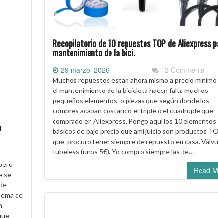
Recopilatorio de 10 repuestos TOP de Aliexpress p
mantenimiento de la bici.
29 marzo, 2026
12 Comments
Muchos repuestos estan ahora mismo a precio mínimo
el mantenimiento de la bicicleta hacen falta muchos
pequeños elementos o piezas que según donde los
compres acaban costando el triple o el cuádruple que
comprado en Aliexpress. Pongo aquí los 10 elementos
n
básicos de bajo precio que ami juicio son productos T
que procuro tener siempre de repuesto en casa. Válvu
tubeless (unos 5€). Yo compro siempre las de…
 pero
Read M
e se
 de
stema de
n
 que