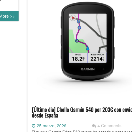
More >>
[Último dia] Chollo Garmin 540 por 203€ con envi
desde España
25 marzo, 2026
4 Comments
El nuevo Garmin Edge 540 nunca ha estado a este prec