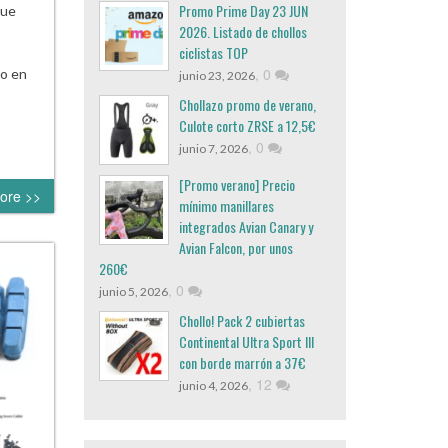
Promo Prime Day 23 JUN
que
2026. Listado de chollos
ciclistas TOP
,
0
to en
junio 23, 2026
Chollazo promo de verano,
Culote corto ZRSE a 12,5€
,
0
junio 7, 2026
[Promo verano] Precio
ore >>
mínimo manillares
integrados Avian Canary y
Avian Falcon, por unos
260€
,
0
junio 5, 2026
Chollo! Pack 2 cubiertas
Continental Ultra Sport III
con borde marrón a 37€
,
12
junio 4, 2026