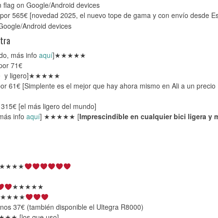
or 565€ [novedad 2025, el nuevo tope de gama y con envío desde E
tra
do, más info
aquí
]★★★★★
por 71€
e y ligero]★★★★★
or 61€ [Simplente es el mejor que hay ahora mismo en Ali a un precio
315€ [el más ligero del mundo]
más info
aquí
] ★★★★★ [
Imprescindible en cualquier bici ligera y 
★★★★
★★★★★
€★★★★★
nos 37€ (también disponible el Ultegra R8000)
★★ [los que uso]