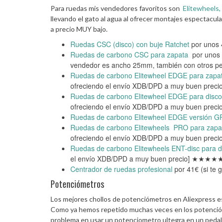
Para ruedas mis vendedores favoritos son
Elitewheels,
llevando el gato al agua al ofrecer montajes espectacul
a precio MUY bajo.
Ruedas CSC (disco) con buje Ratchet
por unos 
Ruedas de carbono CSC para zapata
por unos
vendedor es ancho 25mm, también con otros 
Ruedas de carbono Elitewheel EDGE para zapa
ofreciendo el envío XDB/DPD a muy buen pr
Ruedas de carbono Elitewheel EDGE para disco
ofreciendo el envío XDB/DPD a muy buen pr
Ruedas de carbono Elitewheel EDGE versión 
Ruedas de carbono Elitewheels PRO para zapat
ofreciendo el envío XDB/DPD a muy buen pr
Ruedas de carbono Elitewheels ENT-disc para 
el envío XDB/DPD a muy buen precio] ★★★★
Centrador de ruedas profesional
por 41€ (si te 
Potenciómetros
Los mejores chollos de potenciómetros en Aliexpress e
Como ya hemos repetido muchas veces en los potencióme
problema en usar un potenciometro ultegra en un pedal