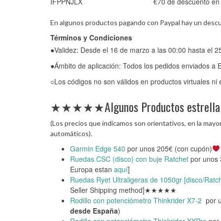
IFPPNJLX
€70 de descuento en
En algunos productos pagando con Paypal hay un descue
Términos y Condiciones
●Validez: Desde el 16 de marzo a las 00:00 hasta el 
●Ámbito de aplicación: Todos los pedidos enviados a
○Los códigos no son válidos en productos virtuales ni
★★★★★Algunos Productos estr
(Los precios que indicamos son orientativos, en la may
automáticos).
Garmin Edge 540
por unos 205€ (con cupón)
Ruedas CSC (disco) con buje Ratchet
por unos 
Europa estan
aquí
]
Ruedas Ryet Ultraligeras de 1050gr [disco/Ratch
Seller Shipping method]★★★★★
Rodillo con potenciómetro Thinkrider X7-2
por u
desde España
)