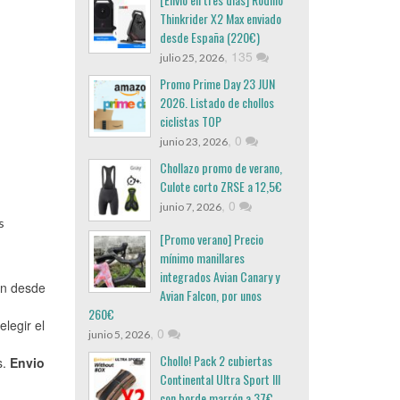
Thinkrider X2 Max enviado
desde España (220€)
,
135
julio 25, 2026
Promo Prime Day 23 JUN
2026. Listado de chollos
ciclistas TOP
,
0
junio 23, 2026
Chollazo promo de verano,
Culote corto ZRSE a 12,5€
,
0
junio 7, 2026
s
[Promo verano] Precio
mínimo manillares
integrados Avian Canary y
an desde
Avian Falcon, por unos
260€
legir el
,
0
junio 5, 2026
Chollo! Pack 2 cubiertas
s.
Envio
Continental Ultra Sport III
con borde marrón a 37€