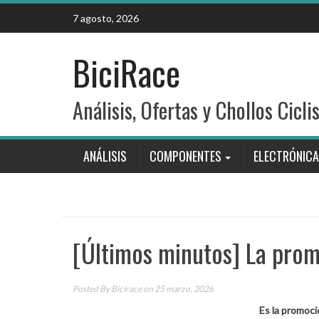
Skip
7 agosto, 2026
to
content
BiciRace
Análisis, Ofertas y Chollos Cicli
ANÁLISIS
COMPONENTES
ELECTRÓNICA
[Últimos minutos] La prom
Posted By
Bicirace
on 25 marzo, 2026
Es la promoci