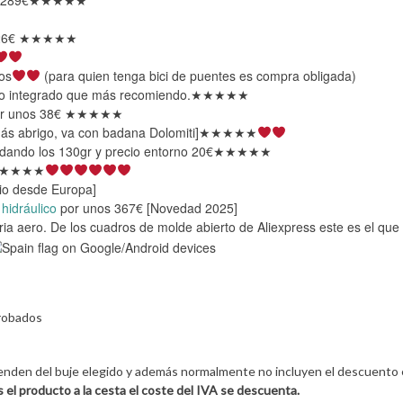
r 289€★★★★★
r 26€ ★★★★★
os
(para quien tenga bici de puentes es compra obligada)
o no integrado que más recomiendo.★★★★★
 por unos 38€ ★★★★★
 más abrigo, va con badana Dolomiti]★★★★★
ndando los 130gr y precio entorno 20€★★★★★
★★★★
io desde Europa]
hidráulico
por unos 367€ [Novedad 2025]
a aero. De los cuadros de molde abierto de Aliexpress este es el qu
probados
penden del buje elegido y además normalmente no incluyen el descuento 
el producto a la cesta el coste del IVA se descuenta.