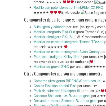
precios. ★★★★★
Envio desde
Rodillo con potenciómetro ThinkRider XX PRO
p
★★★★★
Envio desde
Componentes de carbono que son una compra maes
Sillín ligero y cómodo
por 18€ [es ligero y cómo
Manillar Integrado Elita SL8
(para Tarmac SL8) 
Manillar ultraligero RXL SL
[ MUY recomendabl
Manillar de carbono integrado Toseek TR5500
p
reducido]★★★★★
Manillar de carbono integrado Avian Canary
por 
Potencia ultraligera Kalloy Uno 7
por unos 17€ [
recomendable que las de carbono
]
Manillar de gravel ZNiO
por unos 45€★★★★★
Otros Componentes que son una compra maestra
Cámaras ultraligeras RIDENOW por unos 6€
★
Cables Risk tipo bambú Risk
por unos 21€
Pack de cubiertas Ultrasport III
por unos 32€
Cassette Shimano 105 R7000 original
por 37
Desviador trasero Shimano R7000 original
por u
Pedales de Wellgo de titano
pour unos 57 €★★★