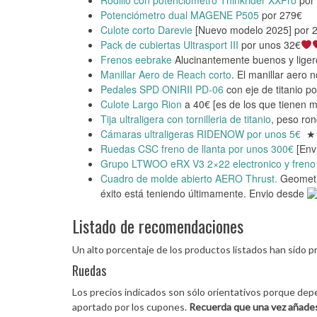
Rodillo con potenciómetro Thinkrider XXPro
po
Potenciómetro dual MAGENE P505
por 279€
Culote corto Darevie
[Nuevo modelo 2025] po
Pack de cubiertas Ultrasport III
por unos 32€
Frenos eebrake
Alucinantemente buenos y liger
Manillar Aero de Reach corto
. El manillar aer
Pedales SPD ONIRII PD-06
con eje de titanio
Culote Largo Rion
a 40€ [es de los que tienen
Tija ultraligera con tornilleria de titanio
, peso ro
Cámaras ultraligeras RIDENOW por unos 5€
★
Ruedas CSC freno de llanta por unos 300€
[Env
Grupo LTWOO eRX V3 2×22 electronico y freno 
Cuadro de molde abierto AERO Thrust.
Geometri
éxito está teniendo últimamente. Envio desde
Listado de recomendaciones
Un alto porcentaje de los productos listados han sido 
Ruedas
Los precios indicados son sólo orientativos porque de
aportado por los cupones.
Recuerda que una vez añades 