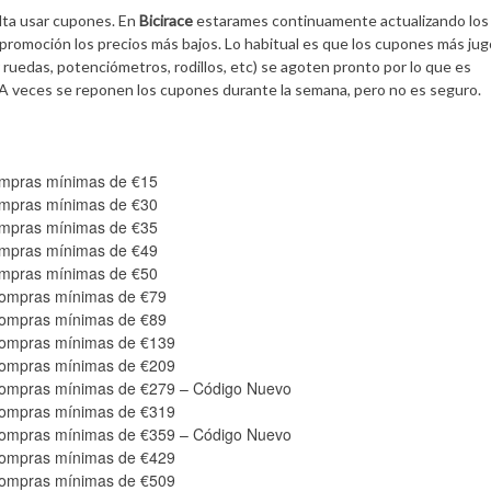
alta usar cupones. En
Bicirace
estarames continuamente actualizando los
promoción los precios más bajos. Lo habitual es que los cupones más ju
ruedas, potenciómetros, rodillos, etc) se agoten pronto por lo que es
. A veces se reponen los cupones durante la semana, pero no es seguro.
ompras mínimas de €15
ompras mínimas de €30
ompras mínimas de €35
ompras mínimas de €49
ompras mínimas de €50
compras mínimas de €79
compras mínimas de €89
compras mínimas de €139
compras mínimas de €209
compras mínimas de €279 – Código Nuevo
compras mínimas de €319
compras mínimas de €359 – Código Nuevo
compras mínimas de €429
compras mínimas de €509