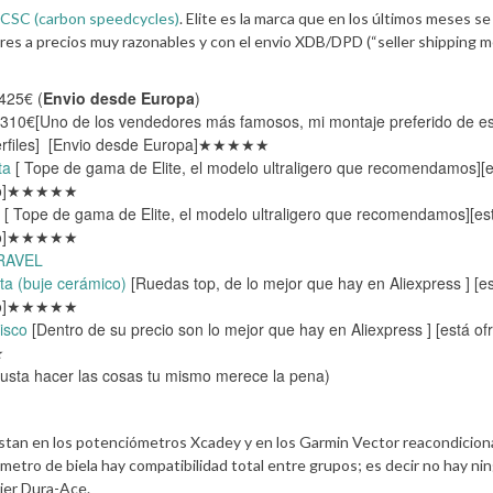
CSC (carbon speedcycles)
. Elite es la marca que en los últimos meses se
ares a precios muy razonables y con el envio XDB/DPD (“seller shipping 
425€ (
Envio desde Europa
)
 310€[Uno de los vendedores más famosos, mi montaje preferido de e
perfiles] [Envio desde Europa]★★★★★
ta
[ Tope de gama de Elite, el modelo ultraligero que recomendamos][
ecio]★★★★★
[ Tope de gama de Elite, el modelo ultraligero que recomendamos][es
ecio]★★★★★
GRAVEL
a (buje cerámico)
[Ruedas top, de lo mejor que hay en Aliexpress ] [e
ecio]★★★★★
disco
[Dentro de su precio son lo mejor que hay en Aliexpress ] [está of
★
gusta hacer las cosas tu mismo merece la pena)
stan en los potenciómetros Xcadey y en los Garmin Vector reacondiciona
tro de biela hay compatibilidad total entre grupos; es decir no hay ni
ier Dura-Ace.