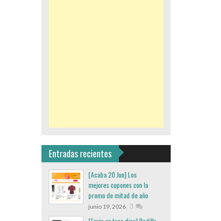
Entradas recientes
[Acaba 20 Jun] Los
mejores cupones con la
promo de mitad de año
,
3
junio 19, 2026
[Envio en tres dias] Rodillo