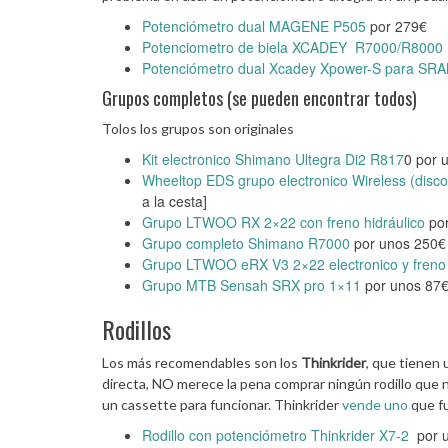
Potenciómetro dual MAGENE P505
por 279€
Potenciometro de biela XCADEY R7000/R8000
Potenciómetro dual Xcadey Xpower-S para SR
Grupos completos (se pueden encontrar todos)
Tolos los grupos son originales
Kit electronico Shimano Ultegra Di2 R817
0 por u
Wheeltop EDS grupo electronico Wireless (disco
a la cesta]
Grupo LTWOO RX 2×22 con freno hidráulico
por
Grupo completo Shimano R7000
por unos 250€
Grupo LTWOO eRX V3 2×22 electronico y freno 
Grupo MTB Sensah SRX pro 1×11
por unos 87€
Rodillos
Los más recomendables son los
Thinkrider
, que tienen 
directa, NO merece la pena comprar ningún rodillo que n
un cassette para funcionar. Thinkrider
vende uno
que fu
Rodillo con potenciómetro Thinkrider X7-2
por u