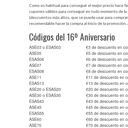
Como es habitual para conseguir el mejor precio hace f
cupones válidos para conseguir en todo momento de la 
(descuentos más altos, que se puede usar para comprar 
recomendable hacer la compra al inicio de la promoción
Códigos del 16º Aniversario
ASE03 o ESAS03
€3 de descuento en c
ASE05
€5 de descuento en c
ESAS06
€6 de descuento en c
ASE07
€7 de descuento en c
ESAS08
€8 de descuento en c
ASE11
€11 de descuento en 
ESAS13
€13 de descuento en 
ASE20 o ESAS20
€20 de descuento en 
ASE30 o ESAS30
€30 de descuento en 
ESAS43
€43 de descuento en 
ASE45
€45 de descuento en 
ESAS55
€55 de descuento en 
ASE60
€60 de descuento en 
ASE70
€70 de descuento en 