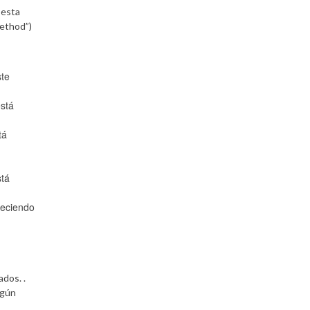
 esta
method”)
ste
está
tá
stá
reciendo
dos. .
ngún