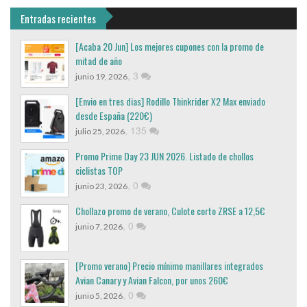
Entradas recientes
[Acaba 20 Jun] Los mejores cupones con la promo de
mitad de año
,
3
junio 19, 2026
[Envio en tres dias] Rodillo Thinkrider X2 Max enviado
desde España (220€)
,
135
julio 25, 2026
Promo Prime Day 23 JUN 2026. Listado de chollos
ciclistas TOP
,
0
junio 23, 2026
Chollazo promo de verano, Culote corto ZRSE a 12,5€
,
0
junio 7, 2026
[Promo verano] Precio mínimo manillares integrados
Avian Canary y Avian Falcon, por unos 260€
,
0
junio 5, 2026