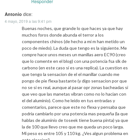
Responder
Antonio
dice:
4 mayo, 2019 a las 9:41 pm
Buenas noches, que grande lo que haces ya que hay
muchos foros donde abunda el terror a los
componentes chinos (de hecho a mi m han metido un
poco de miedo). La duda que tengo es la siguiente. Me
compre hace unos meses un manillas aero EC90 (creo
que lo comente en el blog) con una potencia fsa slk de
carbono (en este caso si es una replica). La cuestion es
que tengo la sensacion de el el manillar cuando me
pongo de pie flexa bastante (y digo sensacion por que
no se si es real, aunque al pasar opr zonas bacheadas si
que veo que las manetas vibran como no lo hacian con
el del aluminio). Como he leido en tus entradas y
comentarios, parece que este no flexa y pensaba que
podria cambiarlo por una potencia mas pequeña (la que
hablas de aluminio de toseek tiene buena pinta) ya que
la de 100 que llevo creo que me queda un poco larga.
Mi peso es entre 105 y 110 kg. ¿Ves algun problema en
esta eleccion?