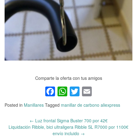
Comparte la oferta con tus amigos
Facebook
WhatsApp
Twitter
Email
Posted in
Manillares
Tagged
manillar de carbono aliexpress
←
Luz frontal Sigma Buster 700 por 42€
Post
Liquidación Ribble, bici ultraligera Ribble SL R7000 por 1100€
navigation
envío incluido
→