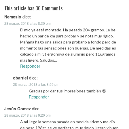
This article has 36 Comments
Nemesio
dice:
28 marzo, 2018 a las 8:30 pm
El mio ya está montado. Ha pesado 204 gramos. Le he
hecho un par de km para probar y se nota muy rígido.
Mañana hago una salida para probarlo a fondo pero de
momento las sensaciones son buenas. De medidas es
calcado a mi 3t ergonova de aluminio pero 116gramos
más ligero. Saludos…
Responder
obarriel
dice:
28 marzo, 2018 a las 8:59 pm
Gracias por dar tus impresiones también 🙂
Responder
Jesús Gomez
dice:
28 marzo, 2018 a las 9:20 pm
A mi llego la semana pasada en medida 44cm y me dio
de peso 196gr, se ve perfecto, muy rigido, ligero y buen