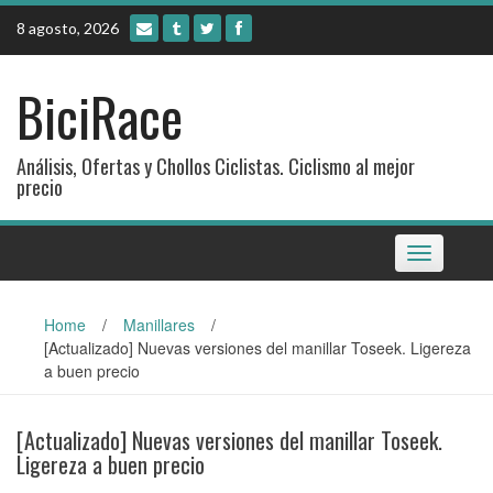
Skip
8 agosto, 2026
to
content
BiciRace
Análisis, Ofertas y Chollos Ciclistas. Ciclismo al mejor
precio
Toggle
navigation
Home
/
Manillares
/
[Actualizado] Nuevas versiones del manillar Toseek. Ligereza
a buen precio
[Actualizado] Nuevas versiones del manillar Toseek.
Ligereza a buen precio