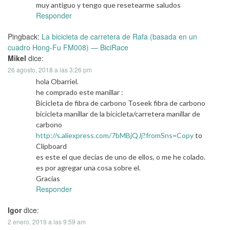
muy antiguo y tengo que resetearme saludos
Responder
Pingback:
La bicicleta de carretera de Rafa (basada en un
cuadro Hong-Fu FM008) — BiciRace
Mikel
dice:
26 agosto, 2018 a las 3:26 pm
hola Obarriel.
he comprado este manillar :
Bicicleta de fibra de carbono Toseek fibra de carbono
bicicleta manillar de la bicicleta/carretera manillar de
carbono
http://s.aliexpress.com/7bMBjQJj?fromSns=Copy
to
Clipboard
es este el que decías de uno de ellos, o me he colado.
es por agregar una cosa sobre el.
Gracias
Responder
Igor
dice:
2 enero, 2019 a las 9:59 am