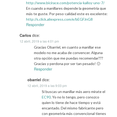
http://www.bicirace.com/potencia-kalloy-uno-7/
En cuando a manillares depende la geometria que
más te guste. Por peso-calidad este es excelente:
http://s.click.aliexpress.com/e/bEGFJnG8
Responder
Carlos
dice:
12 abril, 2019 a las 4:01 pm
Gracias Obarriel, en cuanto a manillar ese
modelo no me acaba de convencer. Alguna
otra opción que me puedas recomendar???
Gracias y perdona por ser tan pesado! 🙂
Responder
obarriel
dice:
12 abril, 2019 a las 9:03 pm
Si buscas un manillar más aero mírate el
EC90
. Yo no lo tengo, pero conozco
quien lo tiene de hace tiempo y está
encantado. Del mismo fabricante pero
con geometria más convencional tienes