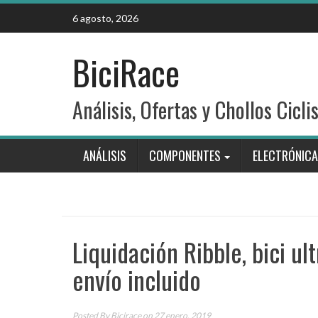
Skip
6 agosto, 2026
to
content
BiciRace
Análisis, Ofertas y Chollos Cicli
ANÁLISIS
COMPONENTES
ELECTRÓNICA
Liquidación Ribble, bici u
envío incluido
Posted By
Bicirace
on 27 enero, 2019