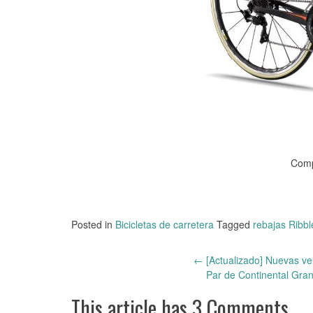
Comp
Posted in
Bicicletas de carretera
Tagged
rebajas Ribbl
←
[Actualizado] Nuevas ver
Post
Par de Continental Gran
navigation
This article has 3 Comments