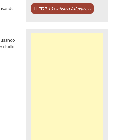
 (usando
TOP 10 ciclismo Aliexpress
) usando
n chollo