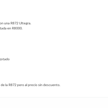
con una R872 Ultegra.
ntada en R8000.
agotado
 de la R872 pero al precio sin descuento.