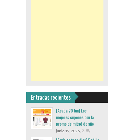
Entradas recientes
[Acaba 20 Jun] Los
mejores cupones con la
promo de mitad de año
,
3
junio 19, 2026
[Envio en tres dias] Rodillo