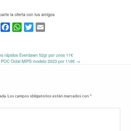
arte la oferta con tus amigos
Facebook
WhatsApp
Twitter
Email
res rápidos Everdawn 52gr por unos 11€
o POC Octal MIPS modelo 2023 por 116€
→
ada.
Los campos obligatorios están marcados con
*