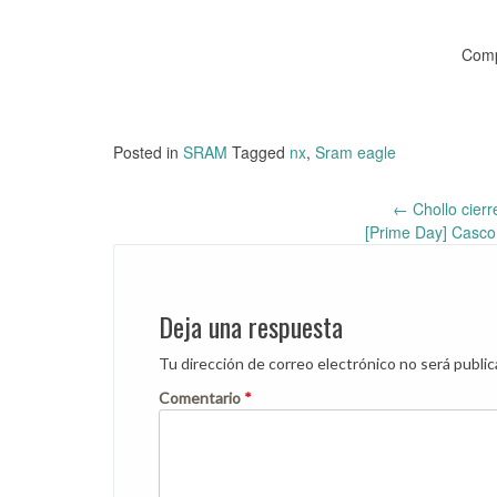
Comp
Posted in
SRAM
Tagged
nx
,
Sram eagle
←
Chollo cier
Post
[Prime Day] Casc
navigation
Deja una respuesta
Tu dirección de correo electrónico no será public
Comentario
*