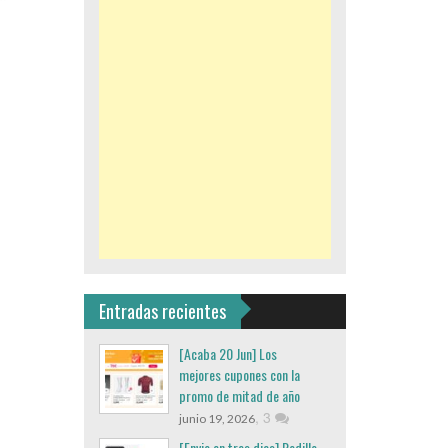
Entradas recientes
[Acaba 20 Jun] Los
mejores cupones con la
promo de mitad de año
,
3
junio 19, 2026
[Envio en tres dias] Rodillo