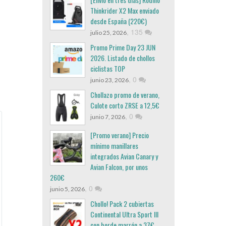
Thinkrider X2 Max enviado
desde España (220€)
,
135
julio 25, 2026
Promo Prime Day 23 JUN
2026. Listado de chollos
ciclistas TOP
,
0
junio 23, 2026
Chollazo promo de verano,
Culote corto ZRSE a 12,5€
,
0
junio 7, 2026
[Promo verano] Precio
mínimo manillares
integrados Avian Canary y
Avian Falcon, por unos
260€
,
0
junio 5, 2026
Chollo! Pack 2 cubiertas
Continental Ultra Sport III
con borde marrón a 37€