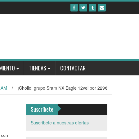
MIENTO
TIENDAS
CONTACTAR
RAM
/
¡Chollo! grupo Sram NX Eagle 12vel por 229€
Suscríbete
Suscríbete a nuestras ofertas
n con