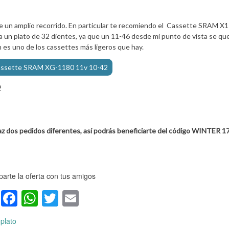
te un amplio recorrido. En particular te recomiendo el Cassette SRAM X
ra un plato de 32 dientes, ya que un 11-46 desde mi punto de vista se qu
 es uno de los cassettes más ligeros que hay.
assette SRAM XG-1180 11v 10-42
Haz dos pedidos diferentes, así podrás beneficiarte del código WINTER 1
arte la oferta con tus amigos
Facebook
WhatsApp
Twitter
Email
plato