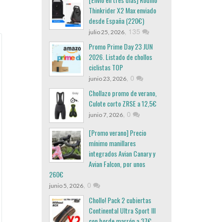
Thinkrider X2 Max enviado
desde España (220€)
,
135
julio 25, 2026
Promo Prime Day 23 JUN
2026. Listado de chollos
ciclistas TOP
,
0
junio 23, 2026
Chollazo promo de verano,
Culote corto ZRSE a 12,5€
,
0
junio 7, 2026
[Promo verano] Precio
mínimo manillares
integrados Avian Canary y
Avian Falcon, por unos
260€
,
0
junio 5, 2026
Chollo! Pack 2 cubiertas
Continental Ultra Sport III
con borde marrón a 37€