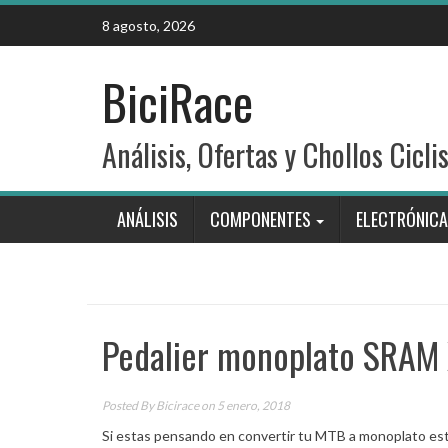
Skip
8 agosto, 2026
to
content
BiciRace
Análisis, Ofertas y Chollos Cicli
ANÁLISIS
COMPONENTES
ELECTRÓNICA
Pedalier monoplato SRAM 
Posted By
Bicirace
on 5 enero, 2018
Si estas pensando en convertir tu MTB a monoplato est