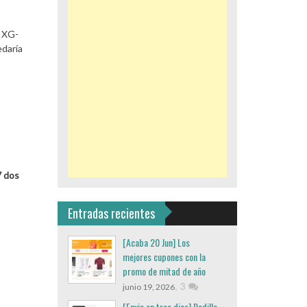
1 XG-
edaría
7 dos
Entradas recientes
[Acaba 20 Jun] Los
mejores cupones con la
promo de mitad de año
,
3
junio 19, 2026
[Envio en tres dias] Rodillo