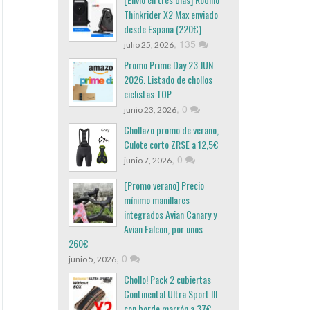
Thinkrider X2 Max enviado
desde España (220€)
,
135
julio 25, 2026
Promo Prime Day 23 JUN
2026. Listado de chollos
ciclistas TOP
,
0
junio 23, 2026
Chollazo promo de verano,
Culote corto ZRSE a 12,5€
,
0
junio 7, 2026
[Promo verano] Precio
mínimo manillares
integrados Avian Canary y
Avian Falcon, por unos
260€
,
0
junio 5, 2026
Chollo! Pack 2 cubiertas
Continental Ultra Sport III
con borde marrón a 37€