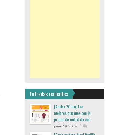
Entradas recientes
[Acaba 20 Jun] Los
mejores cupones con la
promo de mitad de año
,
3
junio 19, 2026
[Envio en tres dias] Rodillo