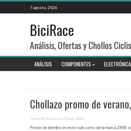
Skip
7 agosto, 2026
to
content
BiciRace
Análisis, Ofertas y Chollos Cicli
ANÁLISIS
COMPONENTES
ELECTRÓNICA
Chollazo promo de verano,
Posted By
Bicirace
on 7 junio, 2026
Precio de derribo en este culo corto de la marca ZRS