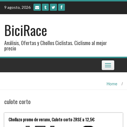
Skip
9 agosto, 2026
to
content
BiciRace
Análisis, Ofertas y Chollos Ciclistas. Ciclismo al mejor
precio
Toggle
navigation
Home
/
culote corto
Chollazo promo de verano, Culote corto ZRSE a 12,5€