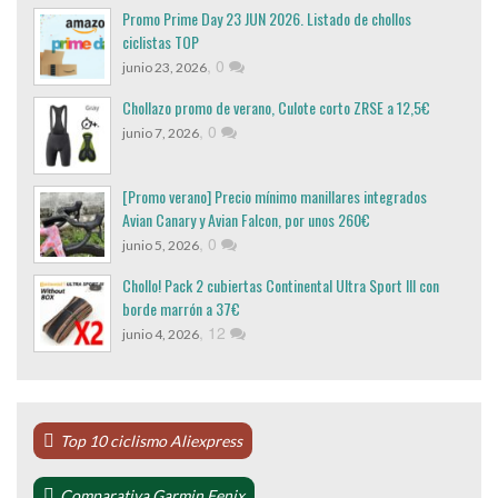
Promo Prime Day 23 JUN 2026. Listado de chollos
ciclistas TOP
,
0
junio 23, 2026
Chollazo promo de verano, Culote corto ZRSE a 12,5€
,
0
junio 7, 2026
[Promo verano] Precio mínimo manillares integrados
Avian Canary y Avian Falcon, por unos 260€
,
0
junio 5, 2026
Chollo! Pack 2 cubiertas Continental Ultra Sport III con
borde marrón a 37€
,
12
junio 4, 2026
Top 10 ciclismo Aliexpress
Comparativa Garmin Fenix