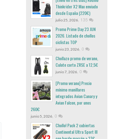
Thinkrider X2 Max enviado
desde España (220€)
,
135
julio 25, 2026
Promo Prime Day 23 JUN
2026. Listado de chollos
ciclistas TOP
,
0
junio 23, 2026
Chollazo promo de verano,
Culote corto ZRSE a 12,5€
,
0
junio 7, 2026
[Promo verano] Precio
mínimo manillares
integrados Avian Canary y
Avian Falcon, por unos
260€
,
0
junio 5, 2026
Chollo! Pack 2 cubiertas
Continental Ultra Sport III
con borde marrón a 37€