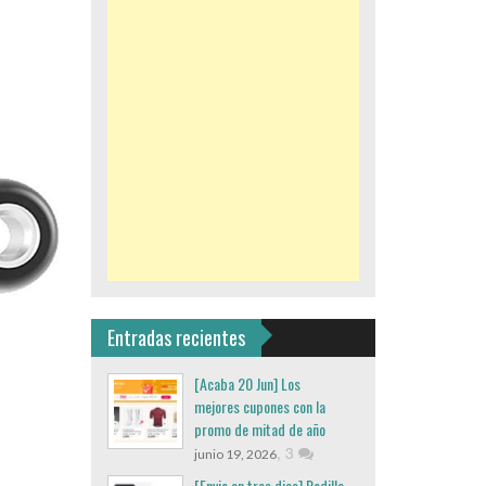
Entradas recientes
[Acaba 20 Jun] Los
mejores cupones con la
promo de mitad de año
,
3
junio 19, 2026
[Envio en tres dias] Rodillo