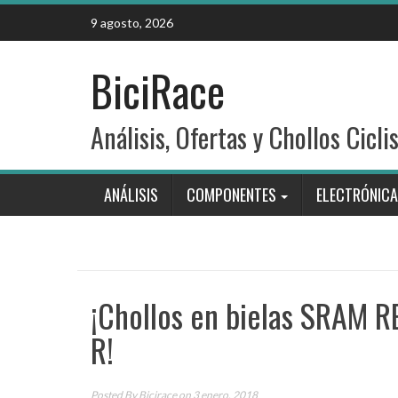
Skip
9 agosto, 2026
to
content
BiciRace
Análisis, Ofertas y Chollos Cicli
ANÁLISIS
COMPONENTES
ELECTRÓNICA
¡Chollos en bielas SRAM 
R!
Posted By
Bicirace
on 3 enero, 2018