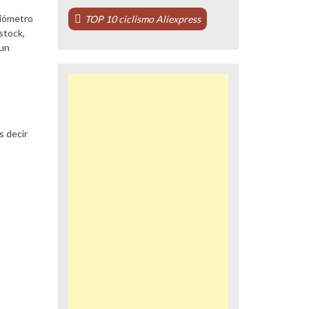
ciómetro
TOP 10 ciclismo Aliexpress
stock,
 un
s decir