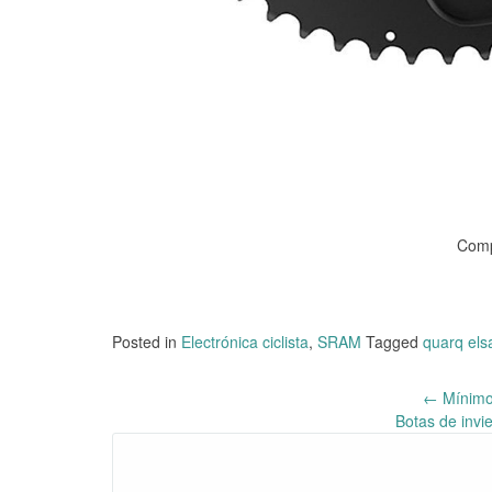
Comp
Posted in
Electrónica ciclista
,
SRAM
Tagged
quarq els
←
Mínimo 
Post
Botas de inv
navigation