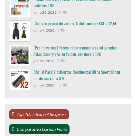
ciclistas TOP
,
0
junio 23, 2026
Chollazo promo de verano, Culote corto ZRSE a 12,5€
,
0
junio 7, 2026
[Promo verano] Precio mínimo manillares integrados
Avian Canary y Avian Falcon, por unos 260€
,
0
junio 5, 2026
Chollo! Pack 2 cubiertas Continental Ultra Sport III con
borde marrón a 37€
,
12
junio 4, 2026
Top 10 ciclismo Aliexpress
Comparativa Garmin Fenix