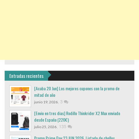
Entradas recientes
[Acaba 20 Jun] Los mejores cupones con la promo de
mitad de año
,
3
junio 19, 2026
[Envio en tres dias] Rodillo Thinkrider X2 Max enviado
desde España (220€)
,
135
julio 25, 2026
Promo Prime Day 23 JUN 2026. Listado de chollos