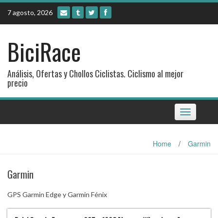
Skip
7 agosto, 2026
to
content
BiciRace
Análisis, Ofertas y Chollos Ciclistas. Ciclismo al mejor
precio
Toggle
navigation
Home
/
Garmin
Garmin
GPS Garmin Edge y Garmin Fénix