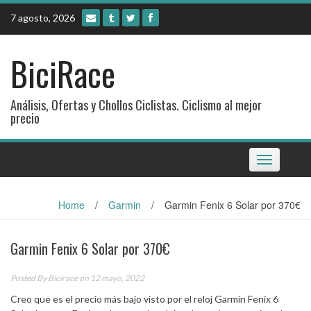
Skip
7 agosto, 2026
to
content
BiciRace
Análisis, Ofertas y Chollos Ciclistas. Ciclismo al mejor
precio
Toggle
navigation
Home
/
Garmin
/
Garmin Fenix 6 Solar por 370€
Garmin Fenix 6 Solar por 370€
Posted By
Bicirace
on 12 mayo, 2022
Creo que es el precio más bajo visto por el reloj Garmin Fenix 6