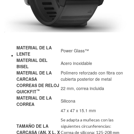
MATERIAL DE LA
Power Glass™
LENTE
MATERIAL DEL
Acero inoxidable
BISEL
MATERIAL DE LA
Polímero reforzado con fibra con
CARCASA
cubierta posterior de metal
CORREAS DE RELOJ
22 mm, correa incluida
™
QUICKFIT
MATERIAL DE LA
Silicona
CORREA
47 x 47 x 15.1 mm
Se adapta a muñecas con las
TAMAÑO DE LA
siguientes circunferencias:
CARCASA (AN. X L. X
Correa de silicona: 125-208 mm