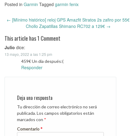
Posted in
Garmin
Tagged
garmin fenix
←
[Mínimo histórico] reloj GPS Amazfit Stratos 2s zafiro por 55€
Post
Chollo Zapatillas Shimano RC702 a 129€
→
navigation
This article has 1 Comment
Julio
dice:
13 mayo, 2022 a las 1:25 pm
459€ Un dia después:(
Responder
Deja una respuesta
Tu dirección de correo electrónico no será
publicada.
Los campos obligatorios están
marcados con
*
Comentario
*