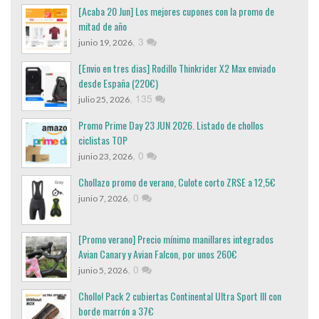
[Acaba 20 Jun] Los mejores cupones con la promo de
mitad de año
,
3
junio 19, 2026
[Envio en tres dias] Rodillo Thinkrider X2 Max enviado
desde España (220€)
,
135
julio 25, 2026
Promo Prime Day 23 JUN 2026. Listado de chollos
ciclistas TOP
,
0
junio 23, 2026
Chollazo promo de verano, Culote corto ZRSE a 12,5€
,
0
junio 7, 2026
[Promo verano] Precio mínimo manillares integrados
Avian Canary y Avian Falcon, por unos 260€
,
0
junio 5, 2026
Chollo! Pack 2 cubiertas Continental Ultra Sport III con
borde marrón a 37€