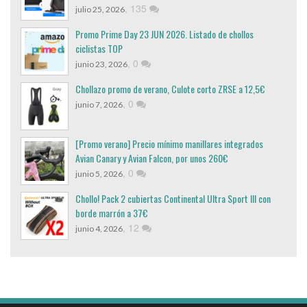
,
135
julio 25, 2026
Promo Prime Day 23 JUN 2026. Listado de chollos
ciclistas TOP
,
0
junio 23, 2026
Chollazo promo de verano, Culote corto ZRSE a 12,5€
,
0
junio 7, 2026
[Promo verano] Precio mínimo manillares integrados
Avian Canary y Avian Falcon, por unos 260€
,
0
junio 5, 2026
Chollo! Pack 2 cubiertas Continental Ultra Sport III con
borde marrón a 37€
,
12
junio 4, 2026