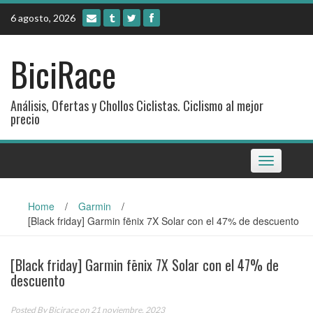
Skip
6 agosto, 2026
to
content
BiciRace
Análisis, Ofertas y Chollos Ciclistas. Ciclismo al mejor
precio
Toggle
navigation
Home
/
Garmin
/
[Black friday] Garmin fēnix ​​7X Solar con el 47% de descuento
[Black friday] Garmin fēnix ​​7X Solar con el 47% de
descuento
Posted By
Bicirace
on 21 noviembre, 2023