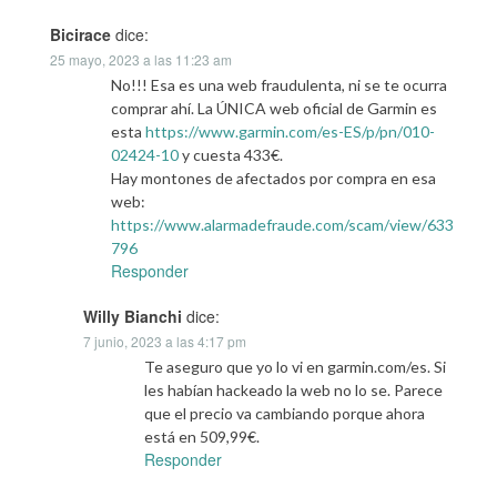
Bicirace
dice:
25 mayo, 2023 a las 11:23 am
No!!! Esa es una web fraudulenta, ni se te ocurra
comprar ahí. La ÚNICA web oficial de Garmin es
esta
https://www.garmin.com/es-ES/p/pn/010-
02424-10
y cuesta 433€.
Hay montones de afectados por compra en esa
web:
https://www.alarmadefraude.com/scam/view/633
796
Responder
Willy Bianchi
dice:
7 junio, 2023 a las 4:17 pm
Te aseguro que yo lo vi en garmin.com/es. Si
les habían hackeado la web no lo se. Parece
que el precio va cambiando porque ahora
está en 509,99€.
Responder