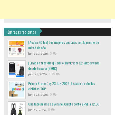
Entradas recientes
[Acaba 20 Jun] Los mejores cupones con la promo de
mitad de año
,
3
junio 19, 2026
[Envio en tres dias] Rodillo Thinkrider X2 Max enviado
desde España (220€)
,
135
julio 25, 2026
Promo Prime Day 23 JUN 2026. Listado de chollos
ciclistas TOP
,
0
junio 23, 2026
Chollazo promo de verano, Culote corto ZRSE a 12,5€
,
0
junio 7, 2026