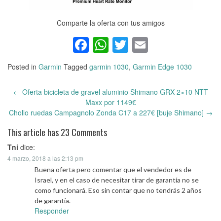
Comparte la oferta con tus amigos
Facebook
WhatsApp
Twitter
Email
Posted in
Garmin
Tagged
garmin 1030
,
Garmin Edge 1030
←
Oferta bicicleta de gravel aluminio Shimano GRX 2×10 NTT
Post
Maxx por 1149€
navigation
Chollo ruedas Campagnolo Zonda C17 a 227€ [buje Shimano]
→
This article has 23 Comments
Tni
dice:
4 marzo, 2018 a las 2:13 pm
Buena oferta pero comentar que el vendedor es de
Israel, y en el caso de necesitar tirar de garantía no se
como funcionará. Eso sin contar que no tendrás 2 años
de garantía.
Responder