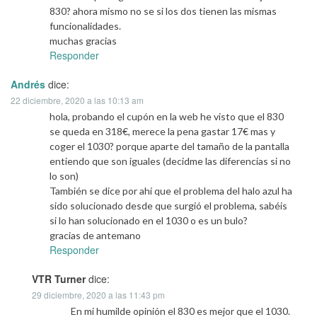
830? ahora mismo no se si los dos tienen las mismas
funcionalidades.
muchas gracias
Responder
Andrés
dice:
22 diciembre, 2020 a las 10:13 am
hola, probando el cupón en la web he visto que el 830
se queda en 318€, merece la pena gastar 17€ mas y
coger el 1030? porque aparte del tamaño de la pantalla
entiendo que son iguales (decidme las diferencias si no
lo son)
También se dice por ahí que el problema del halo azul ha
sido solucionado desde que surgió el problema, sabéis
si lo han solucionado en el 1030 o es un bulo?
gracias de antemano
Responder
VTR Turner
dice:
29 diciembre, 2020 a las 11:43 pm
En mi humilde opinión el 830 es mejor que el 1030.