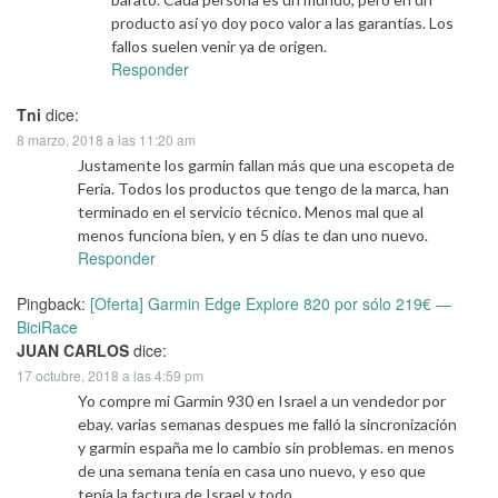
producto así yo doy poco valor a las garantías. Los
fallos suelen venir ya de origen.
Responder
Tni
dice:
8 marzo, 2018 a las 11:20 am
Justamente los garmin fallan más que una escopeta de
Feria. Todos los productos que tengo de la marca, han
terminado en el servicio técnico. Menos mal que al
menos funciona bien, y en 5 días te dan uno nuevo.
Responder
Pingback:
[Oferta] Garmin Edge Explore 820 por sólo 219€ —
BiciRace
JUAN CARLOS
dice:
17 octubre, 2018 a las 4:59 pm
Yo compre mi Garmin 930 en Israel a un vendedor por
ebay. varias semanas despues me falló la sincronización
y garmin españa me lo cambio sin problemas. en menos
de una semana tenía en casa uno nuevo, y eso que
tenía la factura de Israel y todo.