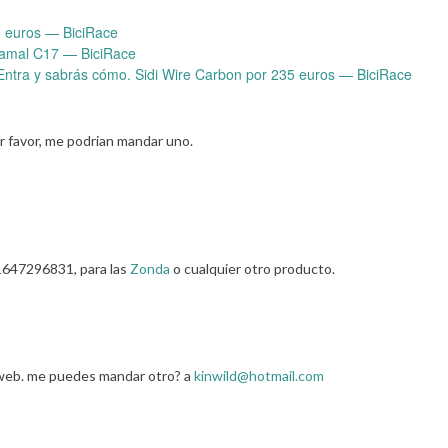
 euros — BiciRace
amal C17 — BiciRace
. Entra y sabrás cómo. Sidi Wire Carbon por 235 euros — BiciRace
 favor, me podrian mandar uno.
1647296831, para las
Zonda
o cualquier otro producto.
a web. me puedes mandar otro? a
kinwild@hotmail.com