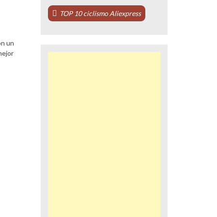
TOP 10 ciclismo Aliexpress
on un
mejor