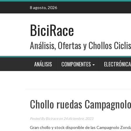
Skip
8 agosto, 2026
to
content
BiciRace
Análisis, Ofertas y Chollos Cicli
ANÁLISIS
COMPONENTES
ELECTRÓNICA
Chollo ruedas Campagnolo
Posted By
Bicirace
on 24 diciembre, 2023
Gran chollo y stock disponible de las Campagnolo Zond