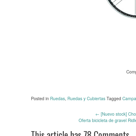
Comp
Posted in
Ruedas
,
Ruedas y Cubiertas
Tagged
Campa
←
[Nuevo stock] Cho
Post
Oferta bicicleta de gravel R
navigation
This article has 78 Comments