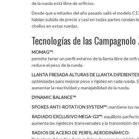
de la rueda está libre de orificios.
Desde que a mitades del año pasado salió el modelo C17,
habían subido de precio y casi en todas partes rondan 
chollos en estas ruedas.
Tecnologías de las Campagnolo
MOMAG™
:
permite tener un perfil externo de la llanta libre de orifi
reduce el peso de la rueda.
LLANTA FRESADA ALTURAS DE LLANTA DIFERENTES, 
optimizadas para mejorar peso y rigidez en cada rueda. Se
aumentar la reactividad y manejabilidad de la rueda.
DYNAMIC BALANCE™
SPOKES ANTI-ROTATION SYSTEM™
: mantiene los ra
RADIADO EXCLUSIVO MEGA-G3™
: equilibrio perfec
aumenta las rigideces transversales y la transmisión de l
RADIOS DE ACERO DE PERFIL AERODINÁMICO
: