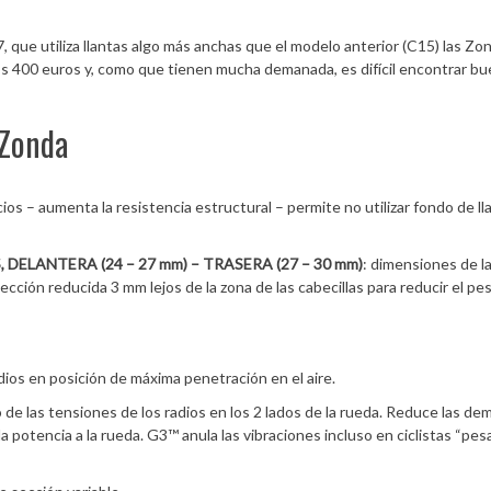
 que utiliza llantas algo más anchas que el modelo anterior (C15) las Zo
los 400 euros y, como que tienen mucha demanada, es difícil encontrar b
 Zonda
 cios – aumenta la resistencia estructural – permite no utilizar fondo de ll
DELANTERA (24 – 27 mm) – TRASERA (27 – 30 mm)
: dimensiones de la
cción reducida 3 mm lejos de la zona de las cabecillas para reducir el pe
dios en posición de máxima penetración en el aire.
to de las tensiones de los radios en los 2 lados de la rueda. Reduce las de
a potencia a la rueda. G3™ anula las vibraciones incluso en ciclistas “pes