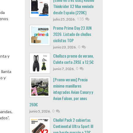
Thinkrider X2 Max enviado
desde España (220€)
nda
,
135
uenos
julio 25, 2026
Promo Prime Day 23 JUN
2026. Listado de chollos
ciclistas TOP
,
0
junio 23, 2026
Chollazo promo de verano,
anta y
Culote corto ZRSE a 12,5€
,
0
junio 7, 2026
 llanta
so y
[Promo verano] Precio
mínimo manillares
integrados Avian Canary y
Avian Falcon, por unos
260€
,
0
mandas,
junio 5, 2026
ados”.
Chollo! Pack 2 cubiertas
Continental Ultra Sport III
con borde marrón a 37€