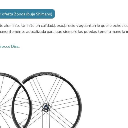
r oferta Zonda (buje Shimano)
e aluminio. Un hito en calidad/peso/precio y aguantan lo que le eches c
nentemente actualizada para que siempre las puedas tener a mano la 
irocco Disc.