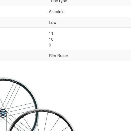
TubeType
Aluminio
Low
11
10
9
Rim Brake