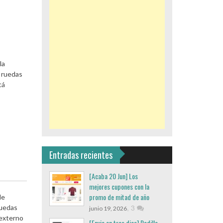
la
s ruedas
tá
Entradas recientes
[Acaba 20 Jun] Los
mejores cupones con la
promo de mitad de año
de
,
3
ruedas
junio 19, 2026
 externo
[Envio en tres dias] Rodillo