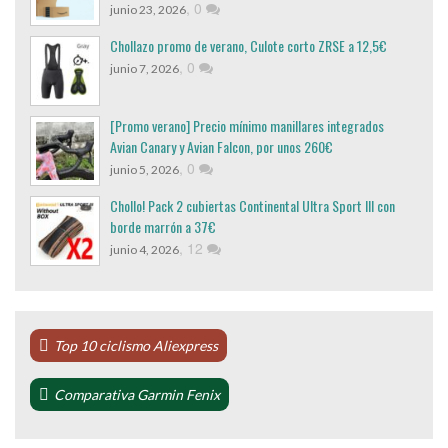
,
0
junio 23, 2026
Chollazo promo de verano, Culote corto ZRSE a 12,5€
,
0
junio 7, 2026
[Promo verano] Precio mínimo manillares integrados
Avian Canary y Avian Falcon, por unos 260€
,
0
junio 5, 2026
Chollo! Pack 2 cubiertas Continental Ultra Sport III con
borde marrón a 37€
,
12
junio 4, 2026
Top 10 ciclismo Aliexpress
Comparativa Garmin Fenix