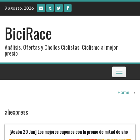
Skip
9 agosto, 2026
to
content
BiciRace
Análisis, Ofertas y Chollos Ciclistas. Ciclismo al mejor
precio
Toggle
navigation
Home
/
aliexpress
[Acaba 20 Jun] Los mejores cupones con la promo de mitad de año