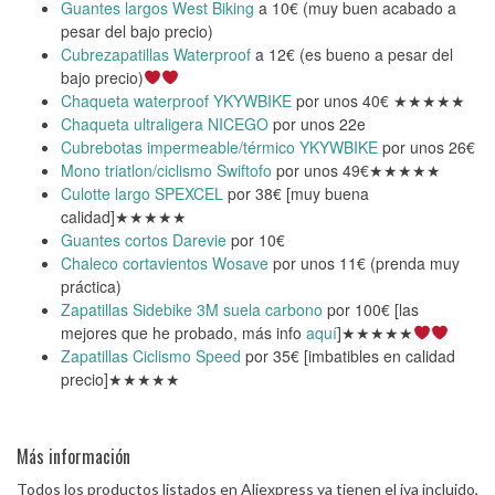
Guantes largos West Biking
a 10€ (muy buen acabado a
pesar del bajo precio)
Cubrezapatillas Waterproof
a 12€ (es bueno a pesar del
bajo precio)
Chaqueta waterproof YKYWBIKE
por unos 40€ ★★★★★
Chaqueta ultraligera NICEGO
por unos 22e
Cubrebotas impermeable/térmico YKYWBIKE
por unos 26€
Mono triatlon/ciclismo Swiftofo
por unos 49€★★★★★
Culotte largo SPEXCEL
por 38€ [muy buena
calidad]★★★★★
Guantes cortos Darevie
por 10€
Chaleco cortavientos Wosave
por unos 11€ (prenda muy
práctica)
Zapatillas Sidebike 3M suela carbono
por 100€ [las
mejores que he probado, más info
aquí
]★★★★★
Zapatillas Ciclismo Speed
por 35€ [imbatibles en calidad
precio]★★★★★
Más información
Todos los productos listados en Aliexpress ya tienen el iva incluido,