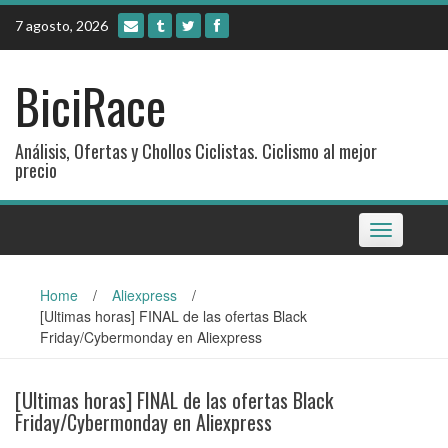
Skip
7 agosto, 2026
to
content
BiciRace
Análisis, Ofertas y Chollos Ciclistas. Ciclismo al mejor
precio
Toggle
navigation
Home
/
Aliexpress
/
[Ultimas horas] FINAL de las ofertas Black
Friday/Cybermonday en Aliexpress
[Ultimas horas] FINAL de las ofertas Black
Friday/Cybermonday en Aliexpress