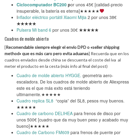
Ciclocomputador BC200
p
or unos 45€ [calidad-precio
insuperable, la batería es eterna]★★★★★
I
nflador eléctrico portátil Xiaomi Mijia
2 por unos 38€
★★★★★
Pulsera Mi band 6
por unos 30€
★★★★★
Cuadros de molde abierto
[
Recomendable siempre elegir el envio DPD o «seller shipping
method» que es más caro pero evita aduanas
] Recuerda que en los
cuadros enviados desde china se descuenta el coste del iva al
meter el producto en la cesta (más info al final del post)
Cuadro de molde abierto HYGGE.
geometria aero-
escaladora. De los cuadros de molde abierto de Aliexpress
este es el que más exito está teniendo
ultimamente.★★★★★
Cuadro replica SL8
“copia” del SL8, pesos muy buenos.
★★★★★
Cuadro de carbono DELIHEA
para frenos de disco por
unos 500€ [cuadro que da muy buen peso y acabado muy
bueno]★★★★★
Cuadro de Carbono FM609
para frenos de puente por