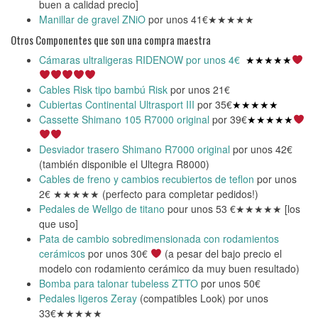
buen a calidad precio]
Manillar de gravel ZNiO
por unos 41€★★★★★
Otros Componentes que son una compra maestra
Cámaras ultraligeras RIDENOW por unos 4€
★★★★★
Cables Risk tipo bambú Risk
por unos 21€
Cubiertas Continental Ultrasport III
por 35€
★★★★★
Cassette Shimano 105 R7000 original
por 39€
★★★★★
Desviador trasero Shimano R7000 original
por unos 42€
(también disponible el Ultegra R8000)
Cables de freno y cambios recubiertos de teflon
por unos
2€ ★★★★★ (perfecto para completar pedidos!)
Pedales de Wellgo de titano
pour unos 53 €★★★★★ [los
que uso]
Pata de cambio sobredimensionada con rodamientos
cerámicos
por unos 30€
(a pesar del bajo precio el
modelo con rodamiento cerámico da muy buen resultado)
Bomba para talonar tubeless ZTTO
por unos 50€
Pedales ligeros Zeray
(compatibles Look) por unos
33€★★★★★