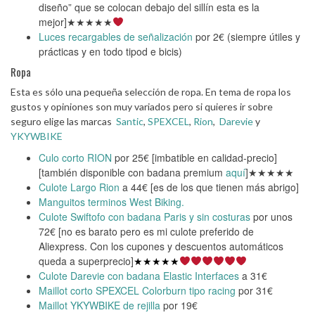
diseño” que se colocan debajo del sillín esta es la
mejor]★★★★★
Luces recargables de señalización
por 2€ (siempre útiles y
prácticas y en todo tipod e bicis)
Ropa
Esta es sólo una pequeña selección de ropa. En tema de ropa los
gustos y opiniones son muy variados pero si quieres ir sobre
seguro elige las marcas
Santic
,
SPEXCEL
,
Rion
,
Darevie
y
YKYWBIKE
Culo corto RION
por 25€ [imbatible en calidad-precio]
[también disponible con badana premium
aquí
]★★★★★
Culote Largo Rion
a 44€ [es de los que tienen más abrigo]
Manguitos terminos West Biking.
Culote Swiftofo con badana Paris y sin costuras
por unos
72€ [no es barato pero es mi culote preferido de
Aliexpress. Con los cupones y descuentos automáticos
queda a superprecio]
★★★★★
Culote Darevie con badana Elastic Interfaces
a 31€
Maillot corto SPEXCEL Colorburn tipo racing
por 31€
Maillot YKYWBIKE de rejilla
por 19€