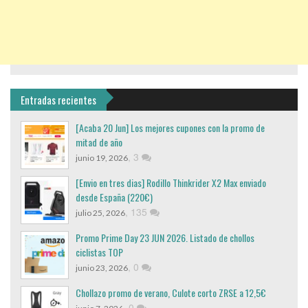
Entradas recientes
[Acaba 20 Jun] Los mejores cupones con la promo de
mitad de año
,
3
junio 19, 2026
[Envio en tres dias] Rodillo Thinkrider X2 Max enviado
desde España (220€)
,
135
julio 25, 2026
Promo Prime Day 23 JUN 2026. Listado de chollos
ciclistas TOP
,
0
junio 23, 2026
Chollazo promo de verano, Culote corto ZRSE a 12,5€
,
0