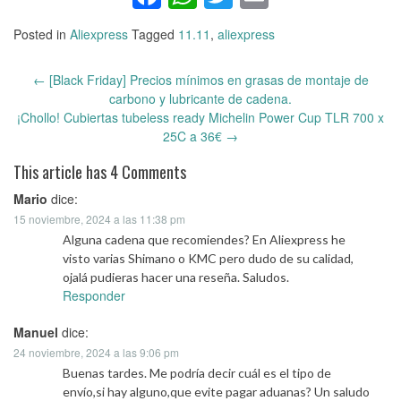
Posted in
Aliexpress
Tagged
11.11
,
aliexpress
←
[Black Friday] Precios mínimos en grasas de montaje de
Post
carbono y lubricante de cadena.
navigation
¡Chollo! Cubiertas tubeless ready Michelin Power Cup TLR 700 x
25C a 36€
→
This article has 4 Comments
Mario
dice:
15 noviembre, 2024 a las 11:38 pm
Alguna cadena que recomiendes? En Aliexpress he
visto varias Shimano o KMC pero dudo de su calidad,
ojalá pudieras hacer una reseña. Saludos.
Responder
Manuel
dice:
24 noviembre, 2024 a las 9:06 pm
Buenas tardes. Me podría decir cuál es el tipo de
envío,si hay alguno,que evite pagar aduanas? Un saludo