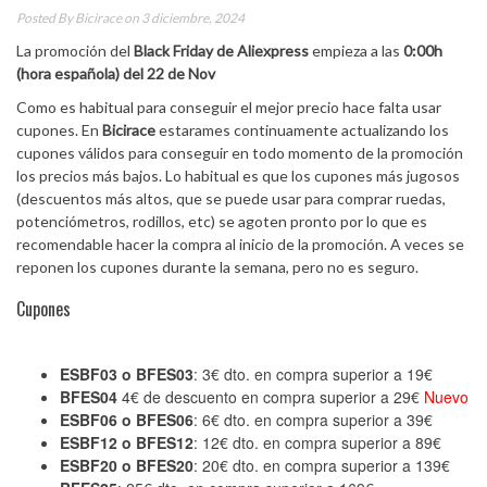
Posted By
Bicirace
on 3 diciembre, 2024
La promoción del
Black Friday de Aliexpress
empieza a las
0:00h
(hora española) del 22 de Nov
Como es habitual para conseguir el mejor precio hace falta usar
cupones. En
Bicirace
estarames continuamente actualizando los
cupones válidos para conseguir en todo momento de la promoción
los precios más bajos. Lo habitual es que los cupones más jugosos
(descuentos más altos, que se puede usar para comprar ruedas,
potenciómetros, rodillos, etc) se agoten pronto por lo que es
recomendable hacer la compra al inicio de la promoción. A veces se
reponen los cupones durante la semana, pero no es seguro.
Cupones
ESBF03
o
BFES03
: 3€ dto. en compra superior a 19€
BFES04
4€ de descuento en compra superior a 29€
Nuevo
ESBF06
o
BFES06
: 6€ dto. en compra superior a 39€
ESBF12
o
BFES12
: 12€ dto. en compra superior a 89€
ESBF20
o
BFES20
: 20€ dto. en compra superior a 139€