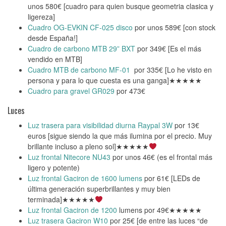
unos 580€ [cuadro para quien busque geometria clasica y
ligereza]
Cuadro OG-EVKIN CF-025 disco
por unos 589€ [con stock
desde España!]
Cuadro de carbono MTB 29” BXT
por 349€ [Es el más
vendido en MTB]
Cuadro MTB de carbono MF-01
por 335€ [Lo he visto en
persona y para lo que cuesta es una ganga]★★★★★
Cuadro para gravel GR029
por 473€
Luces
Luz trasera para visibilidad diurna Raypal 3W
por 13€
euros [sigue siendo la que más ilumina por el precio. Muy
brillante incluso a pleno sol]★★★★★
Luz frontal Nitecore NU43
por unos 46€ (es el frontal más
ligero y potente)
Luz frontal Gaciron de 1600 lumens
por 61€ [LEDs de
última generación superbrillantes y muy bien
terminada]★★★★★
Luz frontal Gaciron de 1200
lumens por 49€★★★★★
Luz trasera Gaciron W10
por 25€ [de entre las luces “de