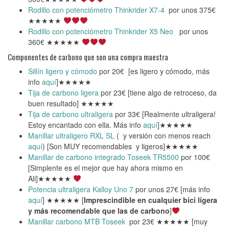
Rodillo con potenciómetro Thinkrider X7-4
por unos 375€
★★★★★
Rodillo con potenciómetro Thinkrider X5 Neo
por unos
360€ ★★★★★
Componentes de carbono que son una compra maestra
Sillín ligero y cómodo
por 20€ [es ligero y cómodo, más
info
aquí
]★★★★★
Tija de carbono ligera
por 23€ [tiene algo de retroceso, da
buen resultado] ★★★★★
Tija de carbono ultraligera
por 33€ [Realmente ultraligera!
Estoy encantado con ella. Más info
aquí
]★★★★★
Manillar ultraligero RXL SL
( y versión con menos reach
aquí
) [Son MUY recomendables y ligeros]★★★★★
Manillar de carbono integrado Toseek TR5500
por 100€
[Simplente es el mejor que hay ahora mismo en
Ali]★★★★★
Potencia ultraligera Kalloy Uno 7
por unos 27€ [más info
aquí
] ★★★★★ [
Imprescindible en cualquier bici ligera
y más recomendable que las de carbono
]
Manillar carbono MTB Toseek
por 23€ ★★★★★ [muy