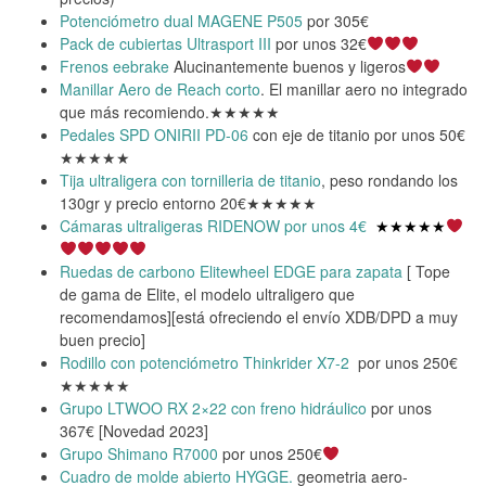
Potenciómetro dual MAGENE P505
por 305€
Pack de cubiertas Ultrasport III
por unos 32€
Frenos eebrake
Alucinantemente buenos y ligeros
Manillar Aero de Reach corto
. El manillar aero no integrado
que más recomiendo.★★★★★
Pedales SPD ONIRII PD-06
con eje de titanio por unos 50€
★★★★★
Tija ultraligera con tornilleria de titanio
, peso rondando los
130gr y precio entorno 20€★★★★★
Cámaras ultraligeras RIDENOW por unos 4€
★★★★★
Ruedas de carbono Elitewheel EDGE para zapata
[ Tope
de gama de Elite, el modelo ultraligero que
recomendamos][está ofreciendo el envío XDB/DPD a muy
buen precio]
Rodillo con potenciómetro Thinkrider X7-2
por unos 250€
★★★★★
Grupo LTWOO RX 2×22 con freno hidráulico
por unos
367€ [Novedad 2023]
Grupo Shimano R7000
por unos 250€
Cuadro de molde abierto HYGGE.
geometria aero-