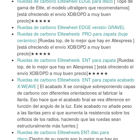
Ruedas de carbono Elitewheel EDGE para disco
[ Tope de
gama de Elite, el modelo ultraligero que recomendamos]
[está ofreciendo el envío XDB/DPD a muy buen
precio]★★★★★
Ruedas de carbono Elitewheel EDGE versión GRAVEL
Ruedas de carbono Elitewheels PRO para zapata (buje
cerámico)
[Ruedas top, de lo mejor que hay en Aliexpress ]
[está ofreciendo el envío XDB/DPD a muy buen
precio]★★★★★
Ruedas de carbono Elitewheels ENT para zapata
[Ruedas
top, de lo mejor que hay en Aliexpress ] [está ofreciendo el
envío XDB/DPD a muy buen precio]★★★★★
Ruedas de carbono Elitewheels ENT para zapata acabado
X-WEAVE
[ El acabado X se consigue sobreponiendo capas
de carbono con diferentes orientaciones al fabricar la
llanta. Eso hace que el acabado final se vea diference en
función del angulo de la luz. Este acabado no añade peso
a las llantas pero si que aumenta la resistencia sobre los
orificios de los radios, haciendo que las ruedas sean
estructuralmente más fuertes.]
Ruedas de carbono Elitewheels ENT-disc para
disco
[Dentro de su precio son lo mejor que hay en