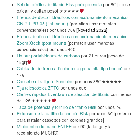
Set de tornillos de titanio Risk para potencia
por 8€ [ no se
oxidan y quitan peso] ★★★★★
Frenos de disco hidráulicos con accionamiento mecánico
ONIRII BR-05 (flat mount)
(permiten usar manetas
convencionales) por unos 70€
[Novedad 2022]
Frenos de disco hidráulicos con accionamiento mecánico
Zoom Xtech (post mount)
(permiten usar manetas
convencionales) por unos 40€
Un par portabidones de carbono
por 21 euros [peso de
18gr]
Cableado de freno articulado de gama alta tipo bambú
por
17€
Cassette ultraligero Sunshine
por unos 38€ ★★★★★
Tija telescópica ZTTO
por unos 80€
Cierres rápidos Everdawn de aleación de titanio
por menos
de 12€ ★★★★★
Tapa de potencia y tornillo de titanio Risk
por unos 7€
Extensor de la patilla de cambio Risk
por unos 6€ [perfecto
para instalar cassettes con coronas grandes]
Minibomba de mano ENLEE
por 9€ (la tengo y la
recomiendo MUCHO)