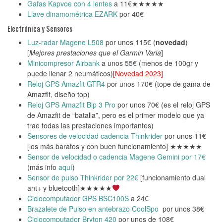
Gafas Kapvoe con 4 lentes
a 11€★★★★★
Llave dinamométrica EZARK
por 40€
Electrónica y Sensores
Luz-radar Magene L508
por unos 115€ (
novedad
)
[
Mejores prestaciones que el Garmin Varia
]
Minicompresor Airbank
a unos 55€ (menos de 100gr y
puede llenar 2 neumáticos)
[Novedad 2023]
Reloj GPS Amazfit GTR4
por unos 170€ (tope de gama de
Amazfit, diseño top)
Reloj GPS Amazfit Bip 3 Pro
por unos 70€ (es el reloj GPS
de Amazfit de “batalla”, pero es el primer modelo que ya
trae todas las prestaciones importantes)
Sensores de velocidad cadencia Thinkrider
por unos 11€
[los más baratos y con buen funcionamiento] ★★★★★
Sensor de velocidad o cadencia Magene Gemini por 17€
(más info
aquí
)
Sensor de pulso Thinkrider por 22€
[funcionamiento dual
ant+ y bluetooth]★★★★★
Ciclocomputador GPS BSC100S
a 24€
Brazalete de Pulso en antebrazo CoolSpo
por unos 38€
Ciclocomputador Bryton 420
por unos de 108€