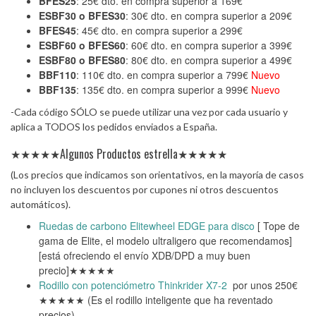
BFES25
: 25€ dto. en compra superior a 169€
ESBF30
o
BFES30
: 30€ dto. en compra superior a 209€
BFES45
: 45€ dto. en compra superior a 299€
ESBF60
o
BFES60
: 60€ dto. en compra superior a 399€
ESBF80
o
BFES80
: 80€ dto. en compra superior a 499€
BBF110
: 110€ dto. en compra superior a 799€
Nuevo
BBF135
: 135€ dto. en compra superior a 999€
Nuevo
-Cada código SÓLO se puede utilizar una vez por cada usuario y
aplica a TODOS los pedidos enviados a España.
★★★★★Algunos Productos estrella★★★★★
(Los precios que indicamos son orientativos, en la mayoría de casos
no incluyen los descuentos por cupones ni otros descuentos
automáticos).
Ruedas de carbono Elitewheel EDGE para disco
[ Tope de
gama de Elite, el modelo ultraligero que recomendamos]
[está ofreciendo el envío XDB/DPD a muy buen
precio]★★★★★
Rodillo con potenciómetro Thinkrider X7-2
por unos 250€
★★★★★ (Es el rodillo inteligente que ha reventado
precios)