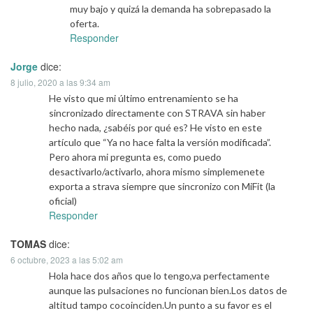
muy bajo y quizá la demanda ha sobrepasado la
oferta.
Responder
Jorge
dice:
8 julio, 2020 a las 9:34 am
He visto que mi último entrenamiento se ha
sincronizado directamente con STRAVA sin haber
hecho nada, ¿sabéis por qué es? He visto en este
artículo que “Ya no hace falta la versión modificada”.
Pero ahora mi pregunta es, como puedo
desactivarlo/activarlo, ahora mismo simplemenete
exporta a strava siempre que sincronizo con MiFit (la
oficial)
Responder
TOMAS
dice:
6 octubre, 2023 a las 5:02 am
Hola hace dos años que lo tengo,va perfectamente
aunque las pulsaciones no funcionan bien.Los datos de
altitud tampo cocoinciden.Un punto a su favor es el