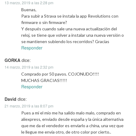
13 marzo, 2019 a las 2:28 pm
Buenas,
Para subir a Strava se instala la app Revolutions con
firmware o sin firmware?
Y después cuando sale una nueva actualización del
reloj, se tiene que volver a instalar una nueva versión o
se mantienen subiendo los recorridos? Gracias
Responder
GORKA
dice:
14 marzo, 2019 a las 2:32 pm
Comprado por 50 pavos. COJONUDO!!!!
MUCHAS GRACIAS!!!!!
Responder
David
dice:
21 marzo, 2019 a las 8:07 pm
Pues a mi el mío me ha salido malo malo, comprado en
aliexpress, enviado desde españa y la única alternativa
que me da el vendedor es enviarlo a china, una vez que
le llegue me envía otro, de otro color por cierto..