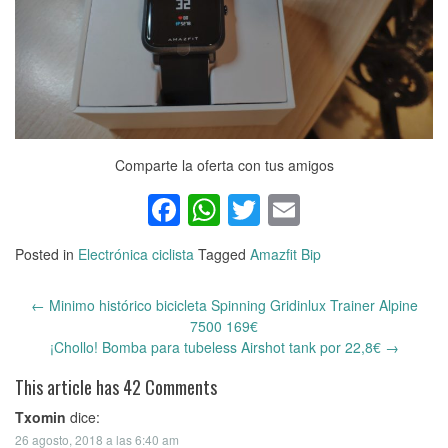
Comparte la oferta con tus amigos
Facebook
WhatsApp
Twitter
Email
Posted in
Electrónica ciclista
Tagged
Amazfit Bip
←
Minimo histórico bicicleta Spinning Gridinlux Trainer Alpine
Post
7500 169€
navigation
¡Chollo! Bomba para tubeless Airshot tank por 22,8€
→
This article has 42 Comments
Txomin
dice:
26 agosto, 2018 a las 6:40 am