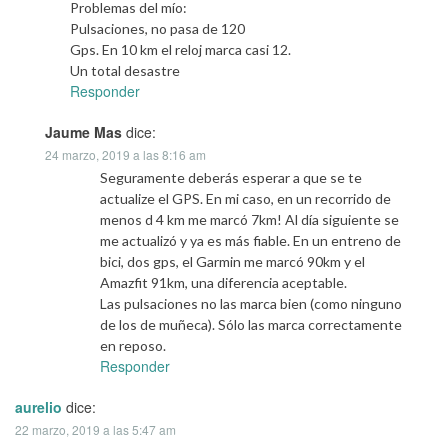
Problemas del mío:
Pulsaciones, no pasa de 120
Gps. En 10 km el reloj marca casi 12.
Un total desastre
Responder
Jaume Mas
dice:
24 marzo, 2019 a las 8:16 am
Seguramente deberás esperar a que se te
actualize el GPS. En mi caso, en un recorrido de
menos d 4 km me marcó 7km! Al día siguiente se
me actualizó y ya es más fiable. En un entreno de
bici, dos gps, el Garmin me marcó 90km y el
Amazfit 91km, una diferencia aceptable.
Las pulsaciones no las marca bien (como ninguno
de los de muñeca). Sólo las marca correctamente
en reposo.
Responder
aurelio
dice:
22 marzo, 2019 a las 5:47 am