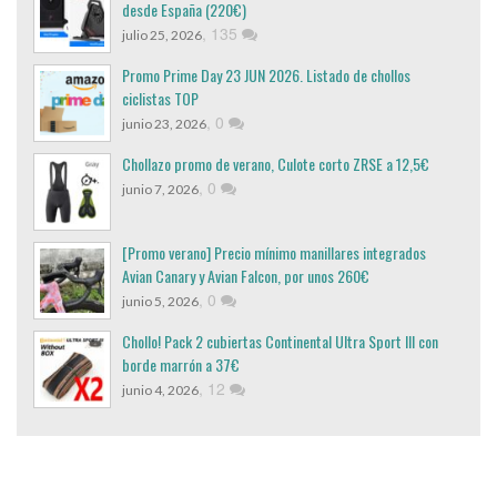
desde España (220€)
,
135
julio 25, 2026
Promo Prime Day 23 JUN 2026. Listado de chollos
ciclistas TOP
,
0
junio 23, 2026
Chollazo promo de verano, Culote corto ZRSE a 12,5€
,
0
junio 7, 2026
[Promo verano] Precio mínimo manillares integrados
Avian Canary y Avian Falcon, por unos 260€
,
0
junio 5, 2026
Chollo! Pack 2 cubiertas Continental Ultra Sport III con
borde marrón a 37€
,
12
junio 4, 2026