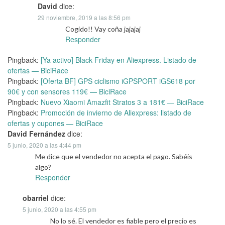
David
dice:
29 noviembre, 2019 a las 8:56 pm
Cogido!! Vay coña jajajaj
Responder
Pingback:
[Ya activo] Black Friday en Aliexpress. Listado de
ofertas — BiciRace
Pingback:
[Oferta BF] GPS ciclismo iGPSPORT iGS618 por
90€ y con sensores 119€ — BiciRace
Pingback:
Nuevo Xiaomi Amazfit Stratos 3 a 181€ — BiciRace
Pingback:
Promoción de invierno de Aliexpress: listado de
ofertas y cupones — BiciRace
David Fernández
dice:
5 junio, 2020 a las 4:44 pm
Me dice que el vendedor no acepta el pago. Sabéis
algo?
Responder
obarriel
dice:
5 junio, 2020 a las 4:55 pm
No lo sé. El vendedor es fiable pero el precio es