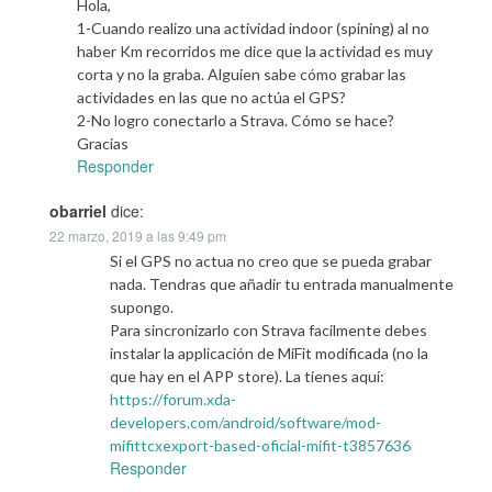
Hola,
1-Cuando realizo una actividad indoor (spining) al no
haber Km recorridos me dice que la actividad es muy
corta y no la graba. Alguien sabe cómo grabar las
actividades en las que no actúa el GPS?
2-No logro conectarlo a Strava. Cómo se hace?
Gracias
Responder
obarriel
dice:
22 marzo, 2019 a las 9:49 pm
Si el GPS no actua no creo que se pueda grabar
nada. Tendras que añadir tu entrada manualmente
supongo.
Para sincronizarlo con Strava facilmente debes
instalar la applicación de MiFit modificada (no la
que hay en el APP store). La tienes aquí:
https://forum.xda-
developers.com/android/software/mod-
mifittcxexport-based-oficial-mifit-t3857636
Responder