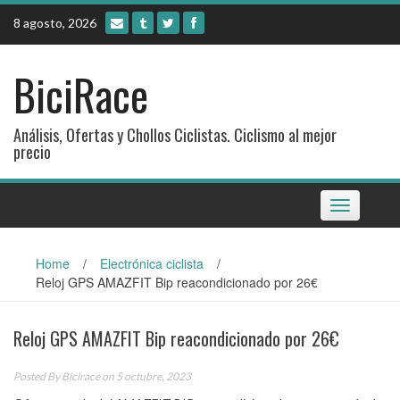
Skip
8 agosto, 2026
to
content
BiciRace
Análisis, Ofertas y Chollos Ciclistas. Ciclismo al mejor
precio
Toggle
navigation
Home
/
Electrónica ciclista
/
Reloj GPS AMAZFIT Bip reacondicionado por 26€
Reloj GPS AMAZFIT Bip reacondicionado por 26€
Posted By
Bicirace
on 5 octubre, 2023