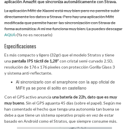
aplicación Amazfit que sincroniza automáticamente con Strava.
La aplicación Mifit de Xiaomi está muy bien pero no permite subir
directamente los datos a Strava. Pero hay una aplicación Mifit
modificada que permite hacer las sincronización con Strava de
forma automática. A mi me funciona muy bien. La puedes descagar
AQUÍ
.
(Ya no es necesario)
Especificaciones
Es más compacto y ligero (32gr) que el modelo Stratos y tiene
una
pantalla IPS táctil de 1,28”
con cristal semi-curvado 2.5D,
resolución de 176 x 176 píxeles con protección Gorilla Glass 3
y sistema anti-reflectante.
Al sincronizarlo con el smarphone con la app oficial de
MiFit ya se pone él solito en castellano
Con el GPS activo anuncia
una batería de 22h, dato que es muy
muy bueno
. Sin el GPS aguanta 45 días (sobre el papel). Según me
han comentado el hecho que tenga una autonomía tan buena se
debe a que tiene un sistema operativo propio en vez de estar
basado en Android como el Stratos, que siempre consume más.