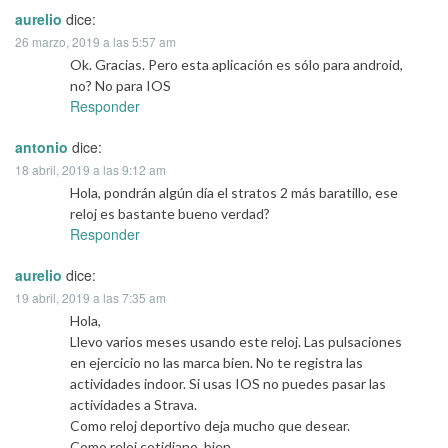
aurelio
dice:
26 marzo, 2019 a las 5:57 am
Ok. Gracias. Pero esta aplicación es sólo para android,
no? No para IOS
Responder
antonio
dice:
18 abril, 2019 a las 9:12 am
Hola, pondrán algún día el stratos 2 más baratillo, ese
reloj es bastante bueno verdad?
Responder
aurelio
dice:
19 abril, 2019 a las 7:35 am
Hola,
Llevo varios meses usando este reloj. Las pulsaciones
en ejercicio no las marca bien. No te registra las
actividades indoor. Si usas IOS no puedes pasar las
actividades a Strava.
Como reloj deportivo deja mucho que desear.
Como reloj cotidiano, bien