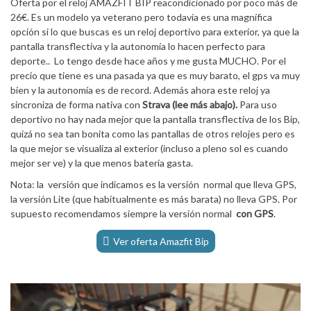
Oferta por el reloj AMAZFIT BIP reacondicionado por poco más de
26€. Es un modelo ya veterano pero todavía es una magnífica
opción si lo que buscas es un reloj deportivo para exterior, ya que la
pantalla transflectiva y la autonomía lo hacen perfecto para
deporte.. Lo tengo desde hace años y me gusta MUCHO. Por el
precio que tiene es una pasada ya que es muy barato, el gps va muy
bien y la autonomía es de record. Además ahora este reloj ya
sincroniza de forma nativa con
Strava (lee más abajo).
Para uso
deportivo no hay nada mejor que la pantalla transflectiva de los Bip,
quizá no sea tan bonita como las pantallas de otros relojes pero es
la que mejor se visualiza al exterior (incluso a pleno sol es cuando
mejor ser ve) y la que menos batería gasta.
Nota: la versión que indicamos es la versión normal que lleva GPS,
la versión Lite (que habitualmente es más barata) no lleva GPS. Por
supuesto recomendamos siempre la versión normal
con GPS
.
Ver oferta Amazfit Bip