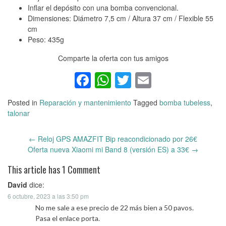
Inflar el depósito con una bomba convencional.
Dimensiones: Diámetro 7,5 cm / Altura 37 cm / Flexible 55
cm
Peso: 435g
Comparte la oferta con tus amigos
Facebook
WhatsApp
Twitter
Email
Posted in
Reparación y mantenimiento
Tagged
bomba tubeless
,
talonar
←
Reloj GPS AMAZFIT Bip reacondicionado por 26€
Post
Oferta nueva Xiaomi mi Band 8 (versión ES) a 33€
→
navigation
This article has 1 Comment
David
dice:
6 octubre, 2023 a las 3:50 pm
No me sale a ese precio de 22 más bien a 50 pavos.
Pasa el enlace porta.