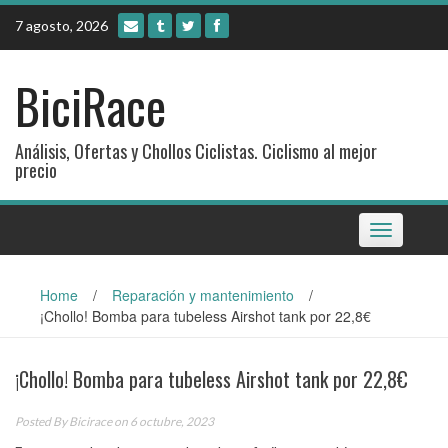
Skip
7 agosto, 2026
to
content
BiciRace
Análisis, Ofertas y Chollos Ciclistas. Ciclismo al mejor
precio
Toggle
navigation
Home
/
Reparación y mantenimiento
/
¡Chollo! Bomba para tubeless Airshot tank por 22,8€
¡Chollo! Bomba para tubeless Airshot tank por 22,8€
Posted By
Bicirace
on 6 octubre, 2023