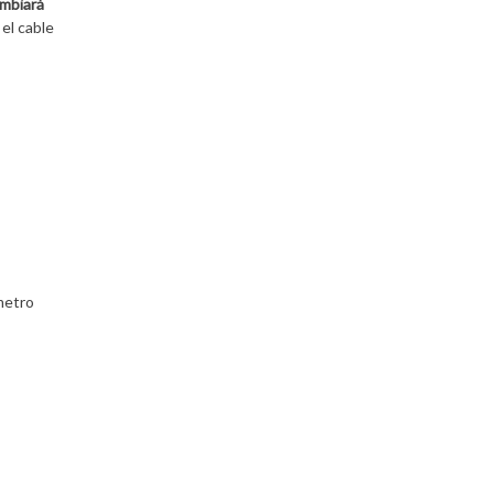
ambiará
el cable
metro