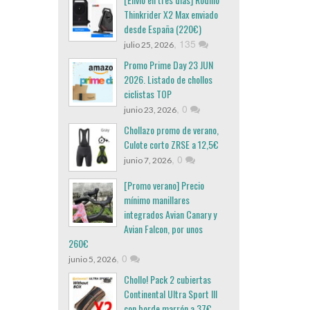
Thinkrider X2 Max enviado
desde España (220€)
,
135
julio 25, 2026
Promo Prime Day 23 JUN
2026. Listado de chollos
ciclistas TOP
,
0
junio 23, 2026
Chollazo promo de verano,
Culote corto ZRSE a 12,5€
,
0
junio 7, 2026
[Promo verano] Precio
mínimo manillares
integrados Avian Canary y
Avian Falcon, por unos
260€
,
0
junio 5, 2026
Chollo! Pack 2 cubiertas
Continental Ultra Sport III
con borde marrón a 37€