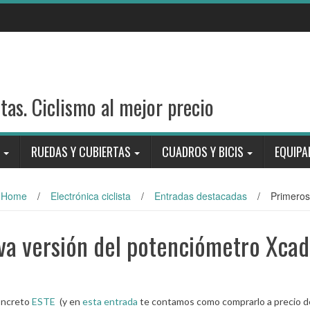
stas. Ciclismo al mejor precio
RUEDAS Y CUBIERTAS
CUADROS Y BICIS
EQUIPA
Home
/
Electrónica ciclista
/
Entradas destacadas
/
Primeros
va versión del potenciómetro Xca
oncreto
ESTE
(y en
esta entrada
te contamos como comprarlo a precio d