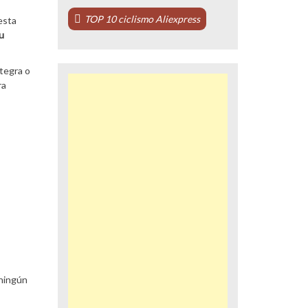
TOP 10 ciclismo Aliexpress
esta
u
tegra o
ra
 ningún