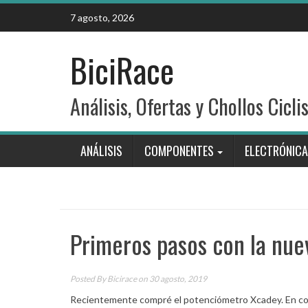
Skip
7 agosto, 2026
to
content
BiciRace
Análisis, Ofertas y Chollos Cicli
ANÁLISIS
COMPONENTES
ELECTRÓNICA
Primeros pasos con la nue
Posted By
Bicirace
on 30 agosto, 2019
Recientemente compré el potenciómetro Xcadey. En c