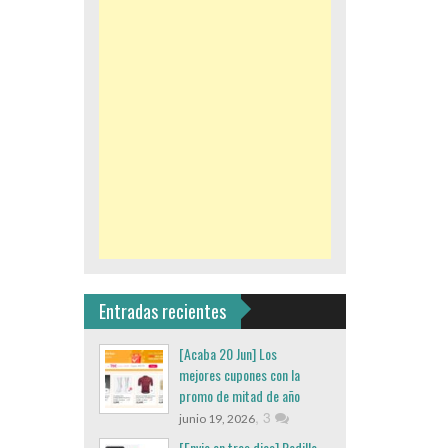
Entradas recientes
[Acaba 20 Jun] Los
mejores cupones con la
promo de mitad de año
,
3
junio 19, 2026
[Envio en tres dias] Rodillo