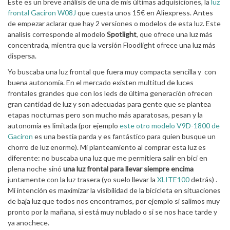
Este es un breve análisis de una de mis últimas adquisiciones, la
luz
frontal Gaciron W08J
que cuesta unos 15€ en Aliexpress. Antes
de empezar aclarar que hay 2 versiones o modelos de esta luz. Este
analisis corresponde al modelo
Spotlight
, que ofrece una luz más
concentrada, mientra que la versión Floodlight ofrece una luz más
dispersa.
Yo buscaba una luz frontal que fuera muy compacta sencilla y con
buena autonomía. En el mercado existen multitud de luces
frontales grandes que con los leds de última generación ofrecen
gran cantidad de luz y son adecuadas para gente que se plantea
etapas nocturnas pero son mucho más aparatosas, pesan y la
autonomía es limitada (por ejemplo
este otro modelo V9D-1800 de
Gaciron
es una bestia parda y es fantástico para quien busque un
chorro de luz enorme). Mi planteamiento al comprar esta luz es
diferente: no buscaba una luz que me permitiera salir en bici en
plena noche sinó
una luz frontal para llevar siempre encima
juntamente con la luz trasera (yo suelo llevar la
XLITE100
detrás) .
Mi intención es maximizar la visibilidad de la bicicleta en situaciones
de baja luz que todos nos encontramos, por ejemplo si salimos muy
pronto por la mañana, si está muy nublado o si se nos hace tarde y
ya anochece.