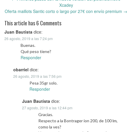
Post
Xcadey
navigation
Oferta maillots Santic corto o largo por 27€ con envío premium
→
This article has 6 Comments
Juan Bautista
dice:
26 agosto, 2019 a las 7:24 pm
Buenas.
Qué peso tiene?
Responder
obarriel
dice:
26 agosto, 2019 a las 7:56 pm
Pesa 35gr solo.
Responder
Juan Bautista
dice:
27 agosto, 2019 a las 12:44 pm
Gracias.
Respecto a la Bontrager ion 200, de 100 lm,
como la ves?