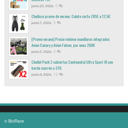
,
0
junio 23, 2026
Chollazo promo de verano, Culote corto ZRSE a 12,5€
,
0
junio 7, 2026
[Promo verano] Precio mínimo manillares integrados
Avian Canary y Avian Falcon, por unos 260€
,
0
junio 5, 2026
Chollo! Pack 2 cubiertas Continental Ultra Sport III con
borde marrón a 37€
,
12
junio 4, 2026
© BiciRace