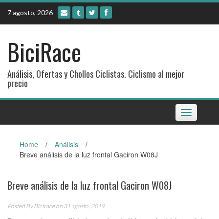
Skip
7 agosto, 2026
to
content
BiciRace
Análisis, Ofertas y Chollos Ciclistas. Ciclismo al mejor
precio
Toggle
navigation
Home
/
Análisis
/
Breve análisis de la luz frontal Gaciron W08J
Breve análisis de la luz frontal Gaciron W08J
Posted By
Bicirace
on 31 agosto, 2019