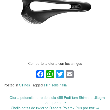
Comparte la oferta con tus amigos
Facebook
WhatsApp
Twitter
Email
Posted in
Sillines
Tagged
sillín selle italia
←
Oferta potenciómetro de biela 4IIII Podiiiium Shimano Ultegra
Post
6800 por 339€
navigation
Chollo botas de invierno Diadora Polarex Plus por 89€
→