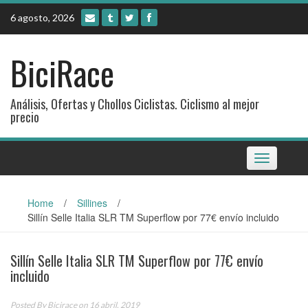
Skip
6 agosto, 2026
to
content
BiciRace
Análisis, Ofertas y Chollos Ciclistas. Ciclismo al mejor
precio
Toggle
navigation
Home
/
Sillines
/
Sillín Selle Italia SLR TM Superflow por 77€ envío incluido
Sillín Selle Italia SLR TM Superflow por 77€ envío
incluido
Posted By
Bicirace
on 16 abril, 2019