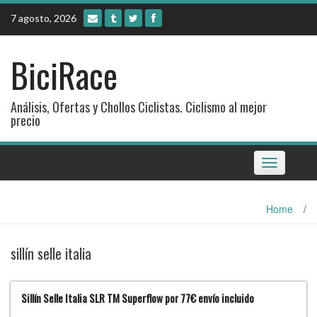
Skip
7 agosto, 2026
to
content
BiciRace
Análisis, Ofertas y Chollos Ciclistas. Ciclismo al mejor
precio
Toggle
navigation
Home
/
sillín selle italia
Sillín Selle Italia SLR TM Superflow por 77€ envío incluido