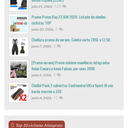
,
135
julio 25, 2026
Promo Prime Day 23 JUN 2026. Listado de chollos
ciclistas TOP
,
0
junio 23, 2026
Chollazo promo de verano, Culote corto ZRSE a 12,5€
,
0
junio 7, 2026
[Promo verano] Precio mínimo manillares integrados
Avian Canary y Avian Falcon, por unos 260€
,
0
junio 5, 2026
Chollo! Pack 2 cubiertas Continental Ultra Sport III con
borde marrón a 37€
,
12
junio 4, 2026
Top 10 ciclismo Aliexpress