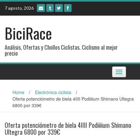
Skip
7 agosto, 2026
to
content
BiciRace
Análisis, Ofertas y Chollos Ciclistas. Ciclismo al mejor
precio
Toggle
navigation
Home
/
Electrónica ciclista
/
Oferta potenciómetro de biela 4IIII Podiiiium Shimano Ultegra
6800 por 339€
Oferta potenciómetro de biela 4IIII Podiiiium Shimano
Ultegra 6800 por 339€