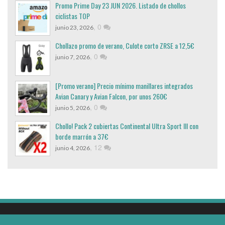
Promo Prime Day 23 JUN 2026. Listado de chollos
ciclistas TOP
,
0
junio 23, 2026
Chollazo promo de verano, Culote corto ZRSE a 12,5€
,
0
junio 7, 2026
[Promo verano] Precio mínimo manillares integrados
Avian Canary y Avian Falcon, por unos 260€
,
0
junio 5, 2026
Chollo! Pack 2 cubiertas Continental Ultra Sport III con
borde marrón a 37€
,
12
junio 4, 2026