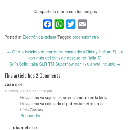
Comparte la oferta con tus amigos
Facebook
WhatsApp
Twitter
Email
Posted in
Electrónica ciclista
Tagged
potenciometro
←
Oferta bicicleta de carretera escaladora Ridley Helium SL 10
Post
con más del 50% de descuento (talla S)
navigation
Sillín Selle Italia SLR TM Superflow por 77€ envío incluido
→
This article has 2 Comments
Jose
dice:
12 mayo, 2019 a las 11:18 pm
Hola,como va sujeto el potenciometro en la biela
Hola,como va colocado el potenciometro en la
biela.Gracias.
Responder
obarriel
dice: