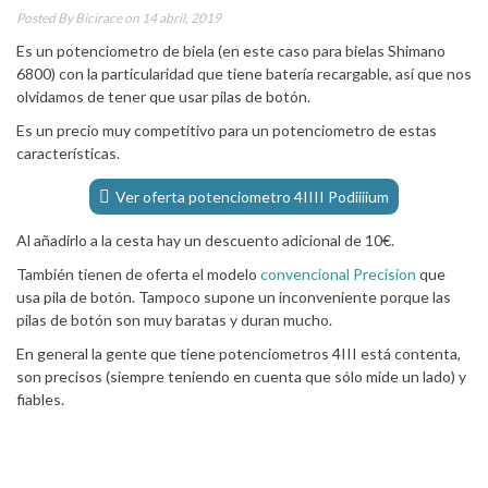
Posted By
Bicirace
on 14 abril, 2019
Es un potenciometro de biela (en este caso para bielas Shimano
6800) con la particularidad que tiene batería recargable, así que nos
olvidamos de tener que usar pilas de botón.
Es un precio muy competitivo para un potenciometro de estas
características.
Ver oferta potenciometro 4IIII Podiiiium
Al añadirlo a la cesta hay un descuento adicional de 10€.
También tienen de oferta el modelo
convencional Precision
que
usa pila de botón. Tampoco supone un inconveniente porque las
pilas de botón son muy baratas y duran mucho.
En general la gente que tiene potenciometros 4III está contenta,
son precisos (siempre teniendo en cuenta que sólo mide un lado) y
fiables.