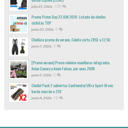
,
135
julio 25, 2026
Promo Prime Day 23 JUN 2026. Listado de chollos
ciclistas TOP
,
0
junio 23, 2026
Chollazo promo de verano, Culote corto ZRSE a 12,5€
,
0
junio 7, 2026
[Promo verano] Precio mínimo manillares integrados
Avian Canary y Avian Falcon, por unos 260€
,
0
junio 5, 2026
Chollo! Pack 2 cubiertas Continental Ultra Sport III con
borde marrón a 37€
,
12
junio 4, 2026