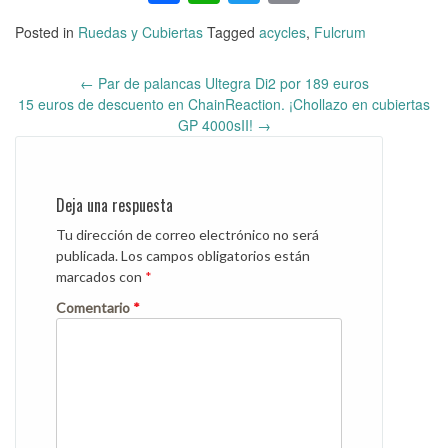
Posted in
Ruedas y Cubiertas
Tagged
acycles
,
Fulcrum
←
Par de palancas Ultegra Di2 por 189 euros
Post
15 euros de descuento en ChainReaction. ¡Chollazo en cubiertas
navigation
GP 4000sII!
→
Deja una respuesta
Tu dirección de correo electrónico no será
publicada.
Los campos obligatorios están
marcados con
*
Comentario
*