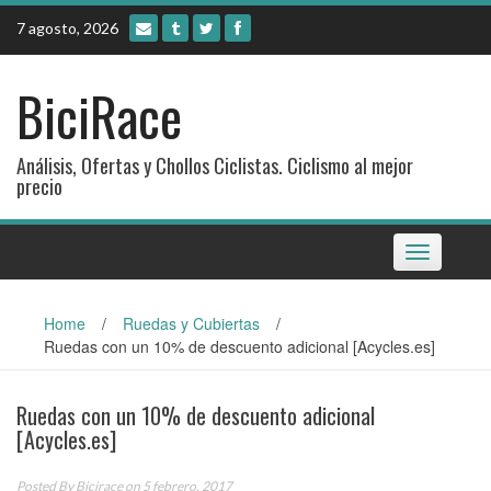
Skip
7 agosto, 2026
to
content
BiciRace
Análisis, Ofertas y Chollos Ciclistas. Ciclismo al mejor
precio
Toggle
navigation
Home
/
Ruedas y Cubiertas
/
Ruedas con un 10% de descuento adicional [Acycles.es]
Ruedas con un 10% de descuento adicional
[Acycles.es]
Posted By
Bicirace
on 5 febrero, 2017