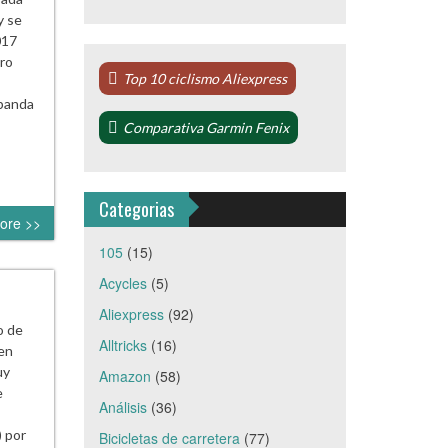
y se
017
Pro
Top 10 ciclismo Aliexpress
 banda
Comparativa Garmin Fenix
Categorias
ore >>
105
(15)
Acycles
(5)
Aliexpress
(92)
o de
Alltricks
(16)
en
uy
Amazon
(58)
e
Análisis
(36)
) por
Bicicletas de carretera
(77)