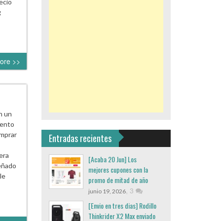
ecio
g
ore >>
n un
uento
mprar
Entradas recientes
era
[Acaba 20 Jun] Los
señado
mejores cupones con la
le
promo de mitad de año
,
3
junio 19, 2026
[Envio en tres dias] Rodillo
Thinkrider X2 Max enviado