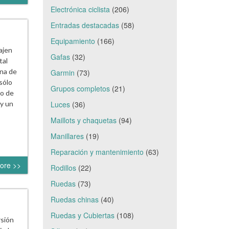
Electrónica ciclista
(206)
Entradas destacadas
(58)
Equipamiento
(166)
ajen
Gafas
(32)
tal
na de
Garmin
(73)
sólo
Grupos completos
(21)
mo de
Luces
(36)
y un
Maillots y chaquetas
(94)
Manillares
(19)
Reparación y mantenimiento
(63)
ore >>
Rodillos
(22)
Ruedas
(73)
Ruedas chinas
(40)
Ruedas y Cubiertas
(108)
rsión