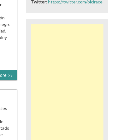
Twitter
:
https://twitter.com/bicirace
r
ión
 negro
dad,
kley
ore >>
cles
de
stado
de