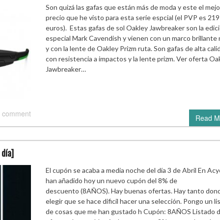
Son quizá las gafas que están más de moda y este el mejo
precio que he visto para esta serie espcial (el PVP es 219
euros). Estas gafas de sol Oakley Jawbreaker son la edic
especial Mark Cavendish y vienen con un marco brillante
y con la lente de Oakley Prizm ruta. Son gafas de alta cali
con resistencia a impactos y la lente prizm. Ver oferta Oa
Jawbreaker…
 comment
Read M
día]
El cupón se acaba a media noche del día 3 de Abril En Acy
han añadido hoy un nuevo cupón del 8% de
descuento (8AÑOS). Hay buenas ofertas. Hay tanto don
elegir que se hace dificil hacer una selección. Pongo un li
de cosas que me han gustado h Cupón: 8AÑOS Listado 