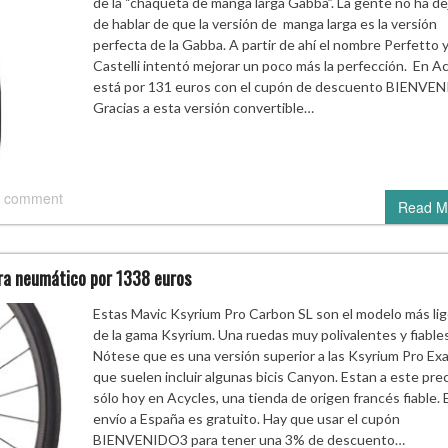
de la “chaqueta de manga larga Gabba”. La gente no ha d
de hablar de que la versión de manga larga es la versión
perfecta de la Gabba. A partir de ahí el nombre Perfetto 
Castelli intentó mejorar un poco más la perfección. En A
está por 131 euros con el cupón de descuento BIENVE
Gracias a esta versión convertible…
 comment
Read M
ra neumático por 1338 euros
Estas Mavic Ksyrium Pro Carbon SL son el modelo más li
de la gama Ksyrium. Una ruedas muy polivalentes y fiables
Nótese que es una versión superior a las Ksyrium Pro Exa
que suelen incluir algunas bicis Canyon. Estan a este pre
sólo hoy en Acycles, una tienda de origen francés fiable. E
envío a España es gratuito. Hay que usar el cupón
BIENVENIDO3 para tener una 3% de descuento…