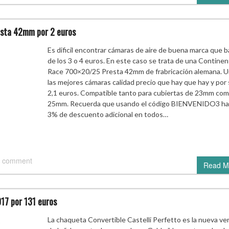
esta 42mm por 2 euros
Es dificil encontrar cámaras de aire de buena marca que b
de los 3 o 4 euros. En este caso se trata de una Continen
Race 700×20/25 Presta 42mm de frabricación alemana. U
las mejores cámaras calidad precio que hay que hay y por 
2,1 euros. Compatible tanto para cubiertas de 23mm co
25mm. Recuerda que usando el código BIENVENIDO3 ha
3% de descuento adicional en todos…
 comment
Read M
17 por 131 euros
La chaqueta Convertible Castelli Perfetto es la nueva ve