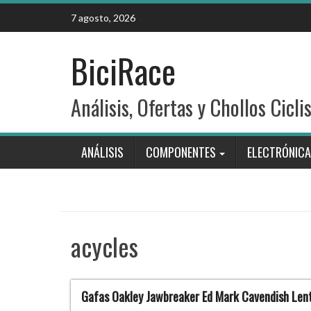
Skip
7 agosto, 2026
to
content
BiciRace
Análisis, Ofertas y Chollos Cicli
ANÁLISIS
COMPONENTES
ELECTRÓNICA
acycles
Gafas Oakley Jawbreaker Ed Mark Cavendish Lent