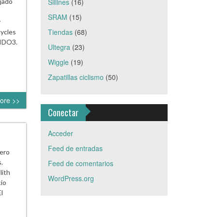
ejado
Sillines
(16)
SRAM
(15)
y
Tiendas
(68)
cycles
NIDO3.
Ultegra
(23)
Wiggle
(19)
Zapatillas ciclismo
(50)
ore >>
Conectar
Acceder
Feed de entradas
gero
.
Feed de comentarios
lith
WordPress.org
cio
l