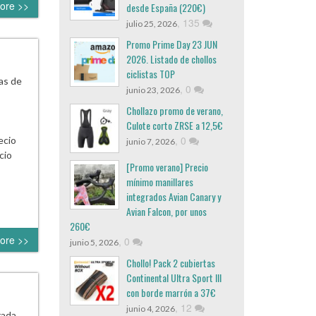
ore >>
desde España (220€)
,
135
julio 25, 2026
Promo Prime Day 23 JUN
2026. Listado de chollos
ciclistas TOP
as de
,
0
junio 23, 2026
Chollazo promo de verano,
Culote corto ZRSE a 12,5€
,
0
ecio
junio 7, 2026
cio
[Promo verano] Precio
mínimo manillares
integrados Avian Canary y
Avian Falcon, por unos
260€
ore >>
,
0
junio 5, 2026
Chollo! Pack 2 cubiertas
Continental Ultra Sport III
con borde marrón a 37€
,
12
junio 4, 2026
rada