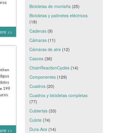
uros
Bicicletas de montaña
(25)
Bicicletas y patinetes eléctricos
(18)
Cadenas
(9)
ore >>
Cámaras
(11)
Cámaras de aire
(12)
Cascos
(36)
ChainReactionCycles
(14)
miten
digos
Componentes
(129)
didos
Cuadros
(20)
e 199
uros
Cuadros y bicicletas completas
(77)
Cubiertas
(33)
Culote
(74)
Dura-Ace
(14)
ore >>