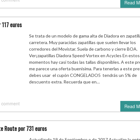
Read M
r 117 euros
Se trata de un modelo de gama alta de Diadora en zapatill
carretera. Muy paracidas zapatillas que suelen llevar los
corredores del Movistar. Suela de carbono y cierre BOA.
Ver¡zapatillas Diadora Speed-Vortex en Acycles En estos
momentos hay casi todas las tallas disponibles. A este pr
me parece una oferta buenisima. Para tenerlas a este pre
debes usar el cupón CONGELADO5 tendrás un 5% de
descuento extra. Recuerda que en…
 comment
Read M
te Route por 731 euros
Actualizado 19 de Septiembre o de 2017 Actualizo la ent