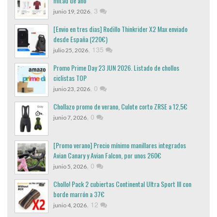
mitad de año
,
3
junio 19, 2026
[Envio en tres dias] Rodillo Thinkrider X2 Max enviado
desde España (220€)
,
135
julio 25, 2026
Promo Prime Day 23 JUN 2026. Listado de chollos
ciclistas TOP
,
0
junio 23, 2026
Chollazo promo de verano, Culote corto ZRSE a 12,5€
,
0
junio 7, 2026
[Promo verano] Precio mínimo manillares integrados
Avian Canary y Avian Falcon, por unos 260€
,
0
junio 5, 2026
Chollo! Pack 2 cubiertas Continental Ultra Sport III con
borde marrón a 37€
,
12
junio 4, 2026