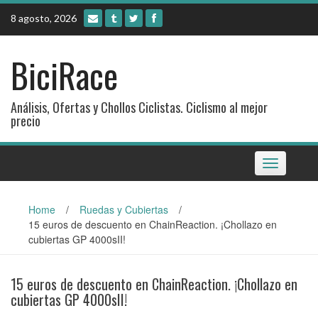
Skip
8 agosto, 2026
to
content
BiciRace
Análisis, Ofertas y Chollos Ciclistas. Ciclismo al mejor
precio
Toggle
navigation
Home
/
Ruedas y Cubiertas
/
15 euros de descuento en ChainReaction. ¡Chollazo en
cubiertas GP 4000sII!
15 euros de descuento en ChainReaction. ¡Chollazo en
cubiertas GP 4000sII!