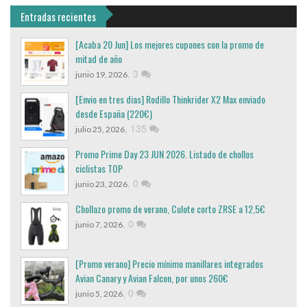
Entradas recientes
[Acaba 20 Jun] Los mejores cupones con la promo de
mitad de año
,
3
junio 19, 2026
[Envio en tres dias] Rodillo Thinkrider X2 Max enviado
desde España (220€)
,
135
julio 25, 2026
Promo Prime Day 23 JUN 2026. Listado de chollos
ciclistas TOP
,
0
junio 23, 2026
Chollazo promo de verano, Culote corto ZRSE a 12,5€
,
0
junio 7, 2026
[Promo verano] Precio mínimo manillares integrados
Avian Canary y Avian Falcon, por unos 260€
,
0
junio 5, 2026