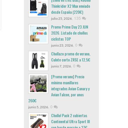
Thinkrider X2 Max enviado
desde España (220€)
,
135
julio 25, 2026
Promo Prime Day 23 JUN
2026. Listado de chollos
ciclistas TOP
,
0
junio 23, 2026
Chollazo promo de verano,
Culote corto ZRSE a 12,5€
,
0
junio 7, 2026
[Promo verano] Precio
mínimo manillares
integrados Avian Canary y
Avian Falcon, por unos
260€
,
0
junio 5, 2026
Chollo! Pack 2 cubiertas
Continental Ultra Sport III
con borde marrón a 37€