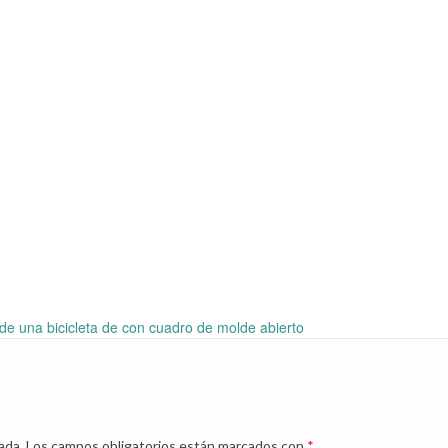
de una bicicleta de con cuadro de molde abierto
ada.
Los campos obligatorios están marcados con
*