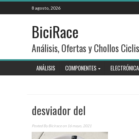
Skip
8 agosto, 2026
to
content
BiciRace
Análisis, Ofertas y Chollos Cicli
ANÁLISIS
COMPONENTES
ELECTRÓNICA
desviador del
Posted By
Bicirace
on 16 mayo, 2021