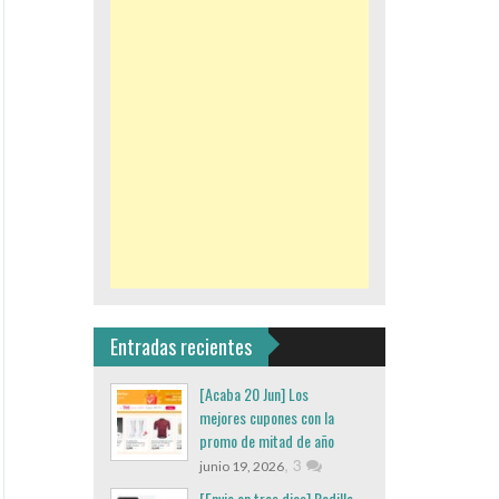
Entradas recientes
[Acaba 20 Jun] Los
mejores cupones con la
promo de mitad de año
,
3
junio 19, 2026
[Envio en tres dias] Rodillo