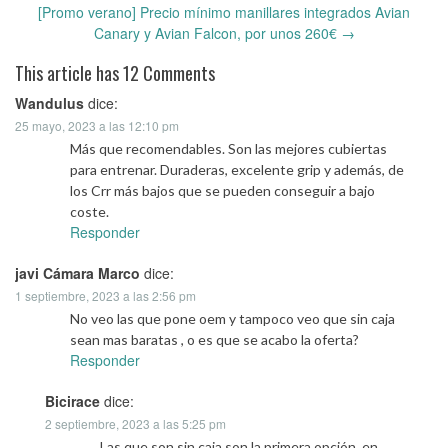
Post
[Promo verano] Precio mínimo manillares integrados Avian
navigation
Canary y Avian Falcon, por unos 260€
→
This article has 12 Comments
Wandulus
dice:
25 mayo, 2023 a las 12:10 pm
Más que recomendables. Son las mejores cubiertas
para entrenar. Duraderas, excelente grip y además, de
los Crr más bajos que se pueden conseguir a bajo
coste.
Responder
javi Cámara Marco
dice:
1 septiembre, 2023 a las 2:56 pm
No veo las que pone oem y tampoco veo que sin caja
sean mas baratas , o es que se acabo la oferta?
Responder
Bicirace
dice:
2 septiembre, 2023 a las 5:25 pm
Las que son sin caja son la primera opción, en