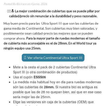
Posted By
Bicirace
on 4 junio, 2026
🚴‍♂️🔝 La mejor combinación de cubiertas que se puede pillar por
calidad/precio sin renunciar a la durabilidad y peso razonable.
Muy buen precio para las Ultra Sport III que son las cubiertas de
gama media de Continental. Son cubiertas muy bien valoradas, y
posiblemente sean calidad-precio las mejores que se pueden
comprar ahora.
Para la mayor parte de ruedas modernas el tamaño
de cubierta más aconsejable es el de 28mm. En el World tour ya
ningún equipo usa 25mm.
Ver oferta Continental Ultra Sport III
Mete a la cesta el pack de 2 cubiertas Continental Ultra
Sport III (o otra combinación de productos)
Usa el cupón
ESSS06
La medida más habitual hoy en dia para ruedas modernas
són las cubiertas de
28mm.
Si nuestra bici es antigua es
posible que las de 28 no quepan bien, así que en ese caso
seria mejor las de 25mm.
Elige las versiones sin caja de la cubiertas (OEM) que