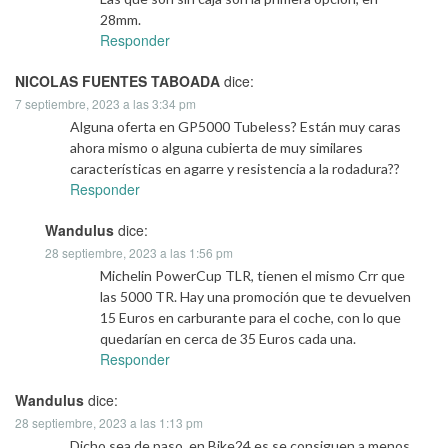
28mm.
Responder
NICOLAS FUENTES TABOADA
dice:
7 septiembre, 2023 a las 3:34 pm
Alguna oferta en GP5000 Tubeless? Están muy caras
ahora mismo o alguna cubierta de muy similares
características en agarre y resistencia a la rodadura??
Responder
Wandulus
dice:
28 septiembre, 2023 a las 1:56 pm
Michelin PowerCup TLR, tienen el mismo Crr que
las 5000 TR. Hay una promoción que te devuelven
15 Euros en carburante para el coche, con lo que
quedarían en cerca de 35 Euros cada una.
Responder
Wandulus
dice:
28 septiembre, 2023 a las 1:13 pm
Dicho sea de paso, en Bike24.es se consiguen a menos