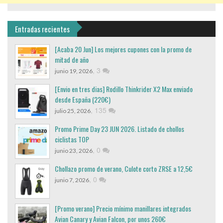
Entradas recientes
[Acaba 20 Jun] Los mejores cupones con la promo de
mitad de año
,
3
junio 19, 2026
[Envio en tres dias] Rodillo Thinkrider X2 Max enviado
desde España (220€)
,
135
julio 25, 2026
Promo Prime Day 23 JUN 2026. Listado de chollos
ciclistas TOP
,
0
junio 23, 2026
Chollazo promo de verano, Culote corto ZRSE a 12,5€
,
0
junio 7, 2026
[Promo verano] Precio mínimo manillares integrados
Avian Canary y Avian Falcon, por unos 260€