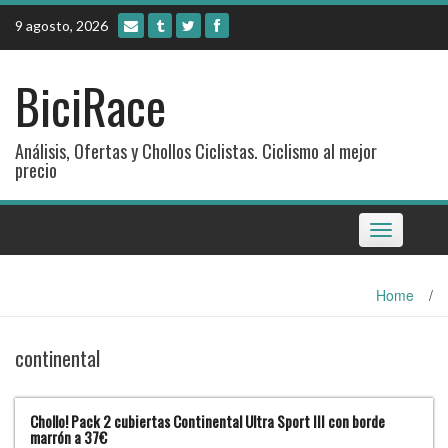
Skip
9 agosto, 2026
to
content
BiciRace
Análisis, Ofertas y Chollos Ciclistas. Ciclismo al mejor
precio
Toggle
navigation
Home
/
continental
Chollo! Pack 2 cubiertas Continental Ultra Sport III con borde
marrón a 37€