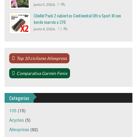
,
0
junio 5, 2026
Chollo! Pack 2 cubiertas Continental Ultra Sport III con
borde marrón a 37€
,
12
junio 4, 2026
Top 10 ciclismo Aliexpress
Comparativa Garmin Fenix
Categorias
105
(15)
Acycles
(5)
Aliexpress
(92)