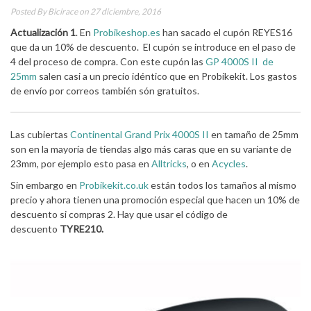
Posted By
Bicirace
on 27 diciembre, 2016
Actualización 1
. En
Probikeshop.es
han sacado el cupón REYES16
que da un 10% de descuento. El cupón se introduce en el paso de
4 del proceso de compra. Con este cupón las
GP 4000S II
de
25mm
salen casi a un precio idéntico que en Probikekit. Los gastos
de envío por correos también són gratuitos.
Las cubiertas
Continental Grand Prix 4000S II
en tamaño de 25mm
son en la mayoría de tiendas algo más caras que en su variante de
23mm, por ejemplo esto pasa en
Alltricks
, o en
Acycles
.
Sin embargo en
Probikekit.co.uk
están todos los tamaños al mismo
precio y ahora tienen una promoción especial que hacen un 10% de
descuento si compras 2. Hay que usar el código de
descuento
TYRE210.