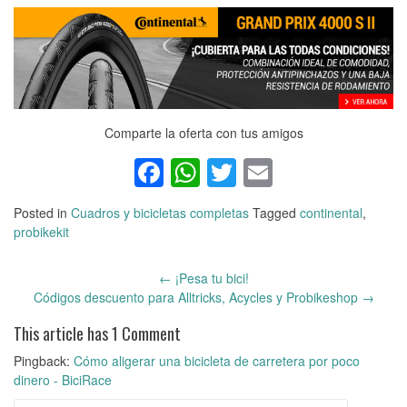
Comparte la oferta con tus amigos
Facebook
WhatsApp
Twitter
Email
Posted in
Cuadros y bicicletas completas
Tagged
continental
,
probikekit
←
¡Pesa tu bici!
Post
Códigos descuento para Alltricks, Acycles y Probikeshop
→
navigation
This article has 1 Comment
Pingback:
Cómo aligerar una bicicleta de carretera por poco
dinero - BiciRace