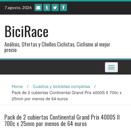
Skip
7 agosto, 2026
to
content
BiciRace
Análisis, Ofertas y Chollos Ciclistas. Ciclismo al mejor
precio
Toggle
navigation
Home
/
Cuadros y bicicletas completas
/
Pack de 2 cubiertas Continental Grand Prix 4000S II 700c x
25mm por menos de 64 euros
Pack de 2 cubiertas Continental Grand Prix 4000S II
700c x 25mm por menos de 64 euros