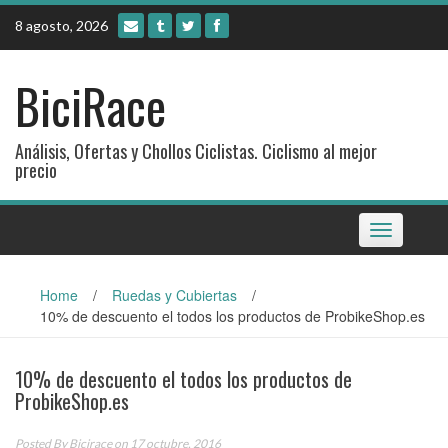
Skip
8 agosto, 2026
to
content
BiciRace
Análisis, Ofertas y Chollos Ciclistas. Ciclismo al mejor
precio
Toggle
navigation
Home
/
Ruedas y Cubiertas
/
10% de descuento el todos los productos de ProbikeShop.es
10% de descuento el todos los productos de
ProbikeShop.es
Posted By
Bicirace
on 17 octubre, 2016