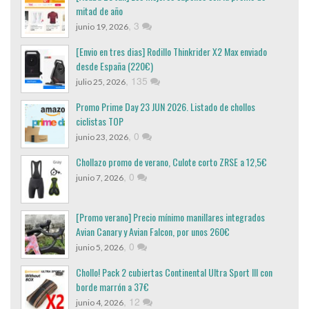
mitad de año
,
3
junio 19, 2026
[Envio en tres dias] Rodillo Thinkrider X2 Max enviado
desde España (220€)
,
135
julio 25, 2026
Promo Prime Day 23 JUN 2026. Listado de chollos
ciclistas TOP
,
0
junio 23, 2026
Chollazo promo de verano, Culote corto ZRSE a 12,5€
,
0
junio 7, 2026
[Promo verano] Precio mínimo manillares integrados
Avian Canary y Avian Falcon, por unos 260€
,
0
junio 5, 2026
Chollo! Pack 2 cubiertas Continental Ultra Sport III con
borde marrón a 37€
,
12
junio 4, 2026