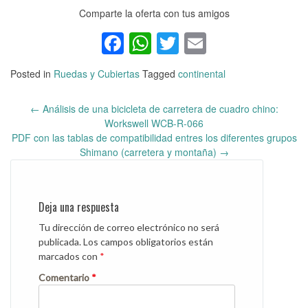
Comparte la oferta con tus amigos
Facebook
WhatsApp
Twitter
Email
Posted in
Ruedas y Cubiertas
Tagged
continental
←
Análisis de una bicicleta de carretera de cuadro chino:
Post
Workswell WCB-R-066
navigation
PDF con las tablas de compatibilidad entres los diferentes grupos
Shimano (carretera y montaña)
→
Deja una respuesta
Tu dirección de correo electrónico no será
publicada.
Los campos obligatorios están
marcados con
*
Comentario
*