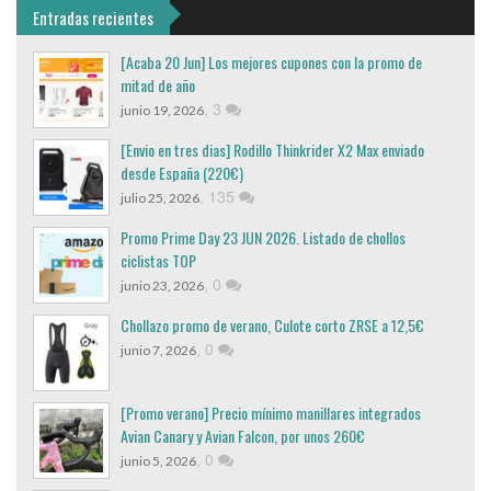
Entradas recientes
[Acaba 20 Jun] Los mejores cupones con la promo de
mitad de año
,
3
junio 19, 2026
[Envio en tres dias] Rodillo Thinkrider X2 Max enviado
desde España (220€)
,
135
julio 25, 2026
Promo Prime Day 23 JUN 2026. Listado de chollos
ciclistas TOP
,
0
junio 23, 2026
Chollazo promo de verano, Culote corto ZRSE a 12,5€
,
0
junio 7, 2026
[Promo verano] Precio mínimo manillares integrados
Avian Canary y Avian Falcon, por unos 260€
,
0
junio 5, 2026