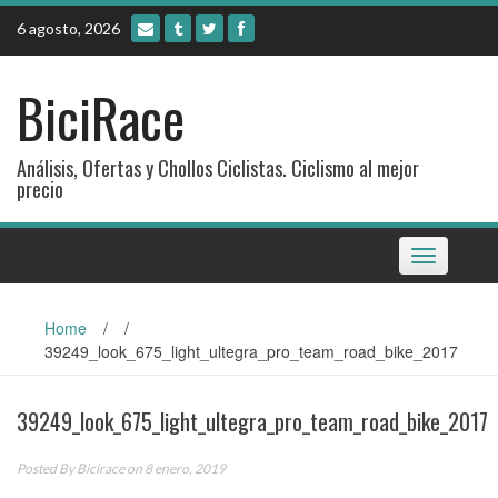
Skip
6 agosto, 2026
to
content
BiciRace
Análisis, Ofertas y Chollos Ciclistas. Ciclismo al mejor
precio
Toggle
navigation
Home
/
/
39249_look_675_light_ultegra_pro_team_road_bike_2017
39249_look_675_light_ultegra_pro_team_road_bike_2017
Posted By
Bicirace
on 8 enero, 2019