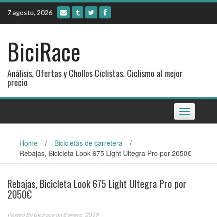
Skip
7 agosto, 2026
to
content
BiciRace
Análisis, Ofertas y Chollos Ciclistas. Ciclismo al mejor
precio
Toggle
navigation
Home
/
Bicicletas de carretera
/
Rebajas, Bicicleta Look 675 Light Ultegra Pro por 2050€
Rebajas, Bicicleta Look 675 Light Ultegra Pro por
2050€
Posted By
Bicirace
on 8 enero, 2019