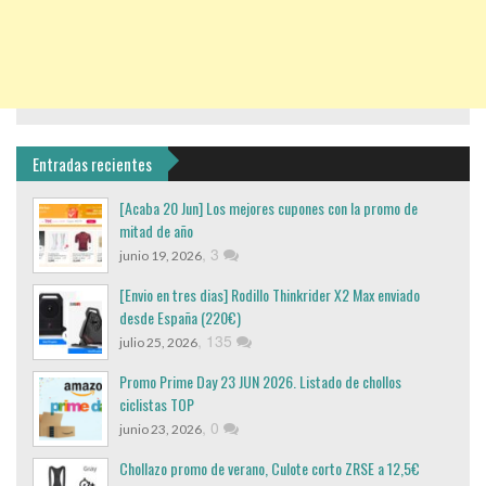
Entradas recientes
[Acaba 20 Jun] Los mejores cupones con la promo de
mitad de año
,
3
junio 19, 2026
[Envio en tres dias] Rodillo Thinkrider X2 Max enviado
desde España (220€)
,
135
julio 25, 2026
Promo Prime Day 23 JUN 2026. Listado de chollos
ciclistas TOP
,
0
junio 23, 2026
Chollazo promo de verano, Culote corto ZRSE a 12,5€