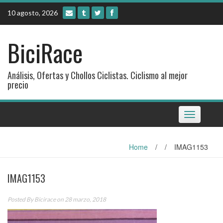
Skip
10 agosto, 2026
to
content
BiciRace
Análisis, Ofertas y Chollos Ciclistas. Ciclismo al mejor
precio
Toggle
navigation
Home
/
/
IMAG1153
IMAG1153
Posted By
Bicirace
on 28 marzo, 2018