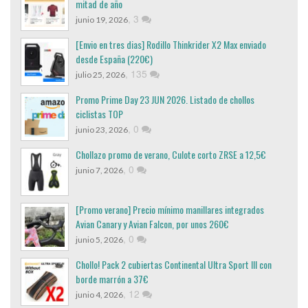
mitad de año
,
3
junio 19, 2026
[Envio en tres dias] Rodillo Thinkrider X2 Max enviado
desde España (220€)
,
135
julio 25, 2026
Promo Prime Day 23 JUN 2026. Listado de chollos
ciclistas TOP
,
0
junio 23, 2026
Chollazo promo de verano, Culote corto ZRSE a 12,5€
,
0
junio 7, 2026
[Promo verano] Precio mínimo manillares integrados
Avian Canary y Avian Falcon, por unos 260€
,
0
junio 5, 2026
Chollo! Pack 2 cubiertas Continental Ultra Sport III con
borde marrón a 37€
,
12
junio 4, 2026