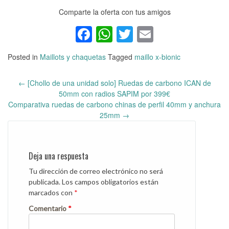
Comparte la oferta con tus amigos
Facebook
WhatsApp
Twitter
Email
Posted in
Maillots y chaquetas
Tagged
maillo x-bionic
←
[Chollo de una unidad solo] Ruedas de carbono ICAN de
Post
50mm con radios SAPIM por 399€
navigation
Comparativa ruedas de carbono chinas de perfil 40mm y anchura
25mm
→
Deja una respuesta
Tu dirección de correo electrónico no será
publicada.
Los campos obligatorios están
marcados con
*
Comentario
*