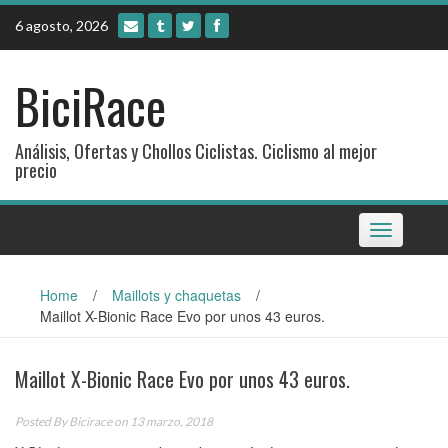
Skip
6 agosto, 2026
to
content
BiciRace
Análisis, Ofertas y Chollos Ciclistas. Ciclismo al mejor
precio
Toggle
navigation
Home
/
Maillots y chaquetas
/
Maillot X-Bionic Race Evo por unos 43 euros.
Maillot X-Bionic Race Evo por unos 43 euros.
Posted By
Bicirace
on 13 marzo, 2018