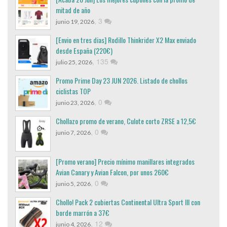
mitad de año
,
3
junio 19, 2026
[Envio en tres dias] Rodillo Thinkrider X2 Max enviado
desde España (220€)
,
135
julio 25, 2026
Promo Prime Day 23 JUN 2026. Listado de chollos
ciclistas TOP
,
0
junio 23, 2026
Chollazo promo de verano, Culote corto ZRSE a 12,5€
,
0
junio 7, 2026
[Promo verano] Precio mínimo manillares integrados
Avian Canary y Avian Falcon, por unos 260€
,
0
junio 5, 2026
Chollo! Pack 2 cubiertas Continental Ultra Sport III con
borde marrón a 37€
,
12
junio 4, 2026