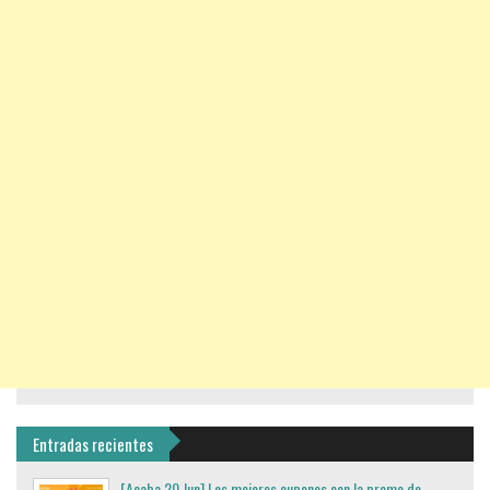
Entradas recientes
[Acaba 20 Jun] Los mejores cupones con la promo de