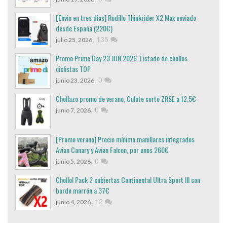
[Envio en tres dias] Rodillo Thinkrider X2 Max enviado
desde España (220€)
,
135
julio 25, 2026
Promo Prime Day 23 JUN 2026. Listado de chollos
ciclistas TOP
,
0
junio 23, 2026
Chollazo promo de verano, Culote corto ZRSE a 12,5€
,
0
junio 7, 2026
[Promo verano] Precio mínimo manillares integrados
Avian Canary y Avian Falcon, por unos 260€
,
0
junio 5, 2026
Chollo! Pack 2 cubiertas Continental Ultra Sport III con
borde marrón a 37€
,
12
junio 4, 2026