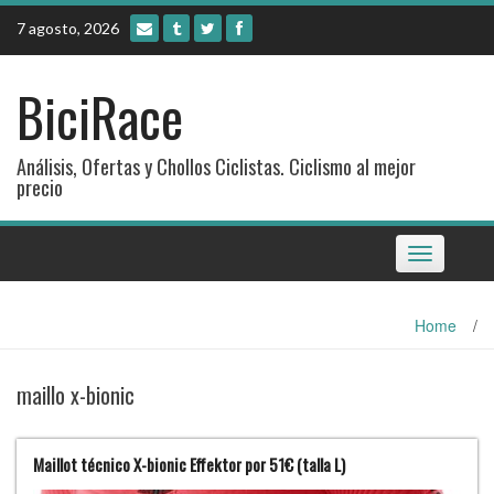
Skip
7 agosto, 2026
to
content
BiciRace
Análisis, Ofertas y Chollos Ciclistas. Ciclismo al mejor
precio
Toggle
navigation
Home
/
maillo x-bionic
Maillot técnico X-bionic Effektor por 51€ (talla L)