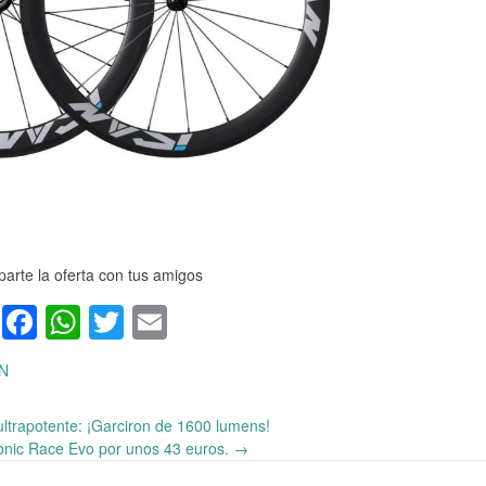
arte la oferta con tus amigos
Facebook
WhatsApp
Twitter
Email
AN
ultrapotente: ¡Garciron de 1600 lumens!
ionic Race Evo por unos 43 euros.
→