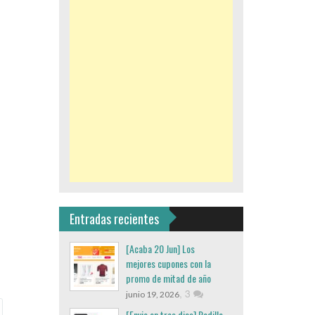
Entradas recientes
[Acaba 20 Jun] Los
mejores cupones con la
promo de mitad de año
,
3
junio 19, 2026
[Envio en tres dias] Rodillo