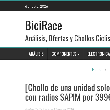
Skip
6 agosto, 2026
to
content
BiciRace
Análisis, Ofertas y Chollos Cicli
ANÁLISIS
COMPONENTES
ELECTRÓNICA
Home
/
[Chollo de una unidad so
con radios SAPIM por 399
Posted By
Bicirace
on 12 marzo, 2018