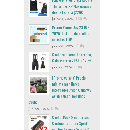
Thinkrider X2 Max enviado
desde España (220€)
,
135
julio 25, 2026
Promo Prime Day 23 JUN
2026. Listado de chollos
ciclistas TOP
,
0
junio 23, 2026
Chollazo promo de verano,
Culote corto ZRSE a 12,5€
,
0
junio 7, 2026
[Promo verano] Precio
mínimo manillares
integrados Avian Canary y
Avian Falcon, por unos
260€
,
0
junio 5, 2026
Chollo! Pack 2 cubiertas
Continental Ultra Sport III
con borde marrón a 37€