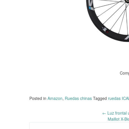
Comp
Posted in
Amazon
,
Ruedas chinas
Tagged
ruedas IC
←
Luz frontal 
Post
Maillot X-B